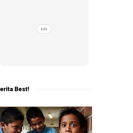
ekarang!
Ads
erita Best!