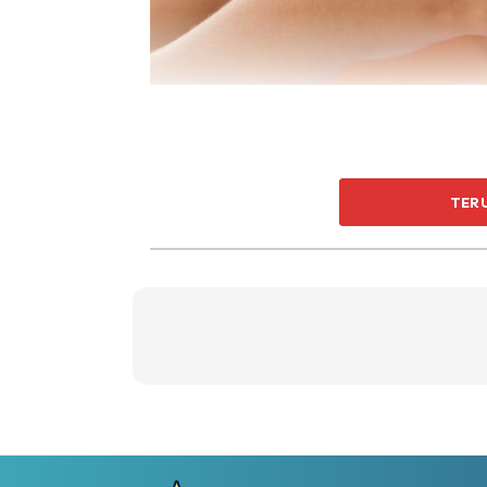
TER
Anak-anak yang masih suci, bersih, masih 
terguris dan terasa.