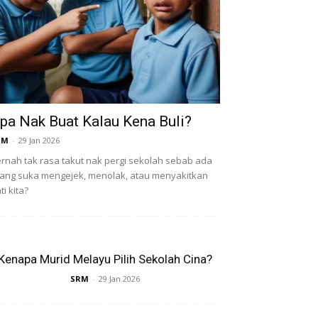
pa Nak Buat Kalau Kena Buli?
RM
-
29 Jan 2026
rnah tak rasa takut nak pergi sekolah sebab ada
ang suka mengejek, menolak, atau menyakitkan
ti kita?
Kenapa Murid Melayu Pilih Sekolah Cina?
SRM
-
29 Jan 2026