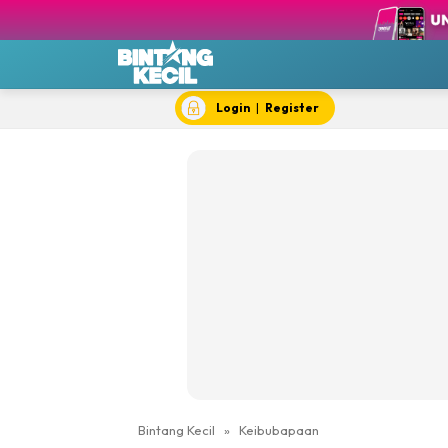
BK T
BK 
Chef
Dok
Login
|
Register
Hik
#IY
Jom 
Kela
Dewi Cil
Bintang Kecil
»
Keibubapaan