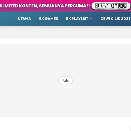
our
Whatsup
UTAMA
BK GAMES
BK PLAYLIST
DEWI CILIK 2023
 Cilik
tor BK
ayat 1001 Malam
AKANSAJA
Chillax
s BK
ik 2023
Ads
Hub Ideaktiv