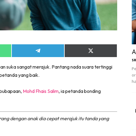
A
Share
Share
on
on
S
App
Telegram
X
an suka sangat merajuk. Pantang nada suara tertinggi
(Twitter)
Pe
a petanda yang baik.
or
ha
eibubapaan,
Mohd Fhais Salim
, ia petanda bonding
arang dengan anak dia cepat merajuk itu tanda yang