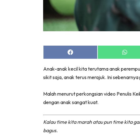
Share
Share
on
on
Facebook
Whats
Anak-anak kecil kita terutama anak perempu
sikit saja, anak terus merajuk. Ini sebenarny
Malah menurut perkongsian video Penulis K
dengan anak sangat kuat.
Kalau time kita marah atau pun time kita g
bagus.