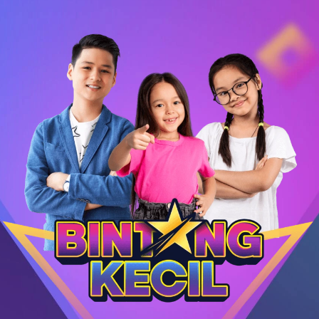
Login
|
Register
s