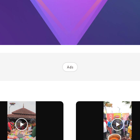
st
Arena
Cabar
’Explorer
Sports
antastik
Hangout
Ads
Podcast
Raudhah
ana Sini
Top 10
our
Whatsup
 Cilik
tor BK