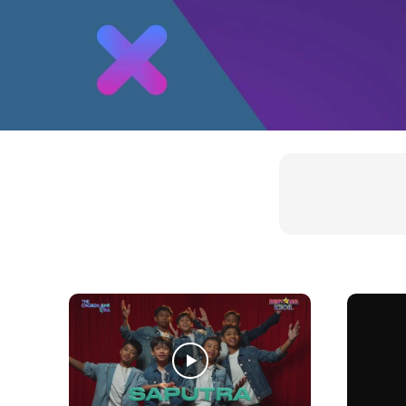
BK Playli
BK 
BK 
BK D
BK e
BK F
BK 
BK 
BK 
BK S
BK 
BK T
BK 
Chef
Dok