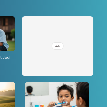
Ads
t Jadi