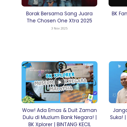
Hik
Borak Bersama Sang Juara
BK Fan
#IY
The Chosen One Xtra 2025
Jom 
3 Nov 2025
Kela
Dewi Cil
Wow! Ada Emas & Duit Zaman
Janga
Dulu di Muzium Bank Negara! |
Suka! |
BK Xplorer | BINTANG KECIL