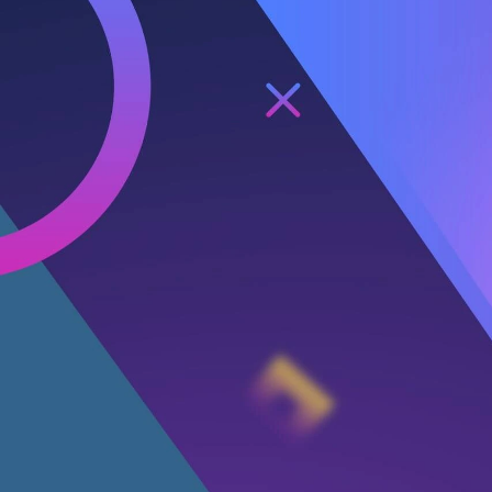
Utama
BK Game