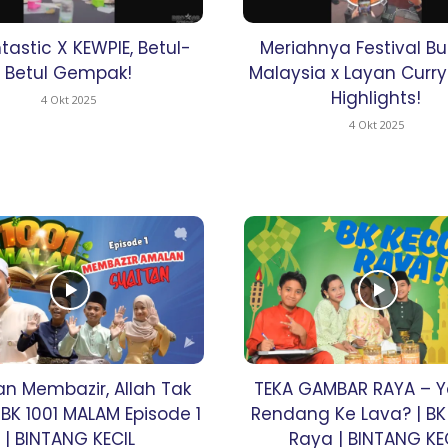
ayat 1001 Malam
tastic X KEWPIE, Betul-
Meriahnya Festival B
AKANSAJA
Betul Gempak!
Malaysia x Layan Curry
Chillax
Highlights!
4 Okt 2025
s BK
4 Okt 2025
ik 2023
Hub Ideaktiv
n Membazir, Allah Tak
TEKA GAMBAR RAYA – Y
 BK 1001 MALAM Episode 1
Rendang Ke Lava? | B
| BINTANG KECIL
Raya | BINTANG KE