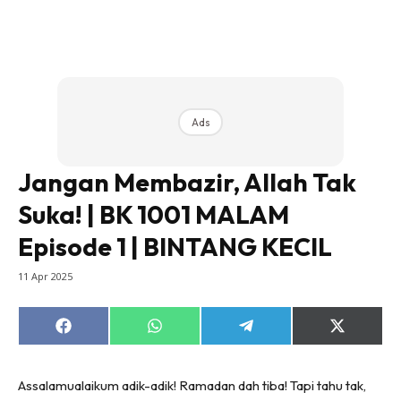
Ads
Jangan Membazir, Allah Tak
Suka! | BK 1001 MALAM
Episode 1 | BINTANG KECIL
11 Apr 2025
Share
Share
Share
Share
on
on
on
on
Facebook
WhatsApp
Telegram
X
(Twitter)
Assalamualaikum adik-adik! Ramadan dah tiba! Tapi tahu tak,