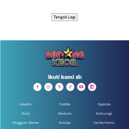
Tengok Lagi
Ikuti kami di:
Ideaktiv
Pa&Ma
Hijabista
Nona
Maskulin
Kashoorga
Mingguan Wanita
Remaja
Vanilla Kismis