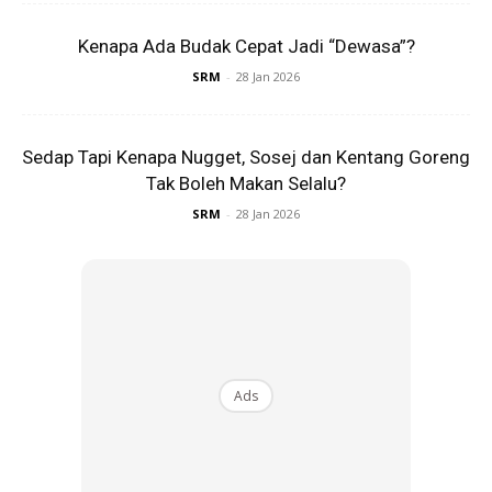
Kenapa Ada Budak Cepat Jadi “Dewasa”?
Anda mungkin berminat dengan
SRM
-
28 Jan 2026
Sedap Tapi Kenapa Nugget, Sosej dan Kentang Goreng
Tak Boleh Makan Selalu?
SRM
-
28 Jan 2026
SHOPEE MY
SHOPEE MY
Daim Minis Caramel
CENDAWAN RANGUP BY
Chocolate 200g Halal
HERO CHEF
Milk Coklat Vir...
RM14.99
Ads
RM14.6
RM14.99
RM14.6
Buy Now
Buy Now