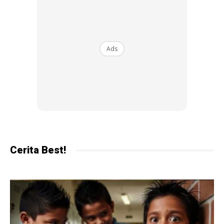
Ads
Ads
Untuk cara menulis dengan betul ini, kita allow untuk murid
Cerita Best!
yang kidal supaya boleh buat garisan dari kanan ke kiri.