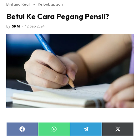
Bintang Kecil
»
Keibubapaan
Betul Ke Cara Pegang Pensil?
By
SRM
-
12 Sep 2024
Share
Share
Share
Share
on
on
on
on