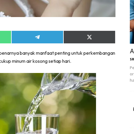
Share
Share
on
on
App
Telegram
X
A
 sebenarnya banyak manfaat penting untuk perkembangan
(Twitter)
S
cukup minum air kosong setiap hari.
Pe
or
ha