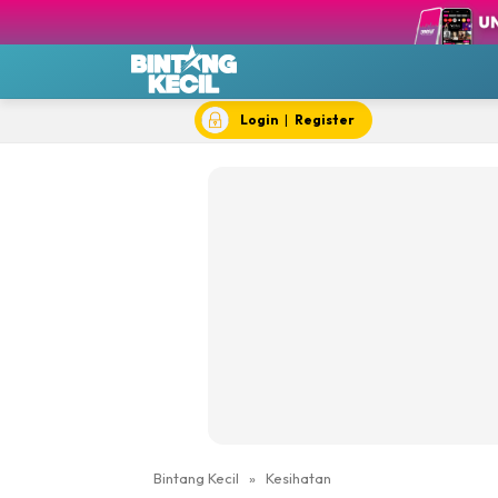
BK T
BK 
Chef
Dok
Login
|
Register
Hik
#IY
Jom 
Kela
Dewi Cil
Bintang Kecil
»
Kesihatan