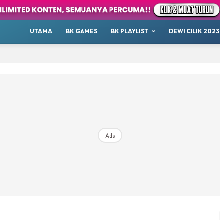
our
Whatsup
UTAMA
BK GAMES
BK PLAYLIST
DEWI CILIK 2023
 Cilik
tor BK
ayat 1001 Malam
AKANSAJA
Chillax
s BK
ik 2023
Ads
Hub Ideaktiv