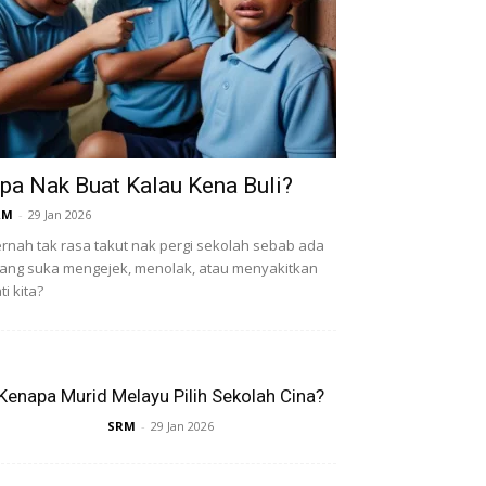
pa Nak Buat Kalau Kena Buli?
RM
-
29 Jan 2026
rnah tak rasa takut nak pergi sekolah sebab ada
ang suka mengejek, menolak, atau menyakitkan
ti kita?
Kenapa Murid Melayu Pilih Sekolah Cina?
SRM
-
29 Jan 2026