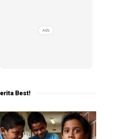
ekarang!
Ads
erita Best!