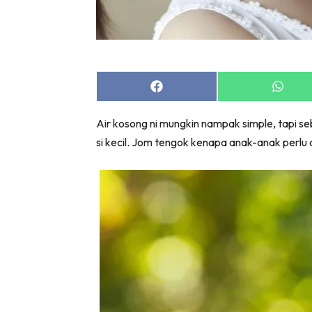
Share
Share
on
on
Facebook
Whats
Air kosong ni mungkin nampak simple, tapi
si kecil. Jom tengok kenapa anak-anak perlu 