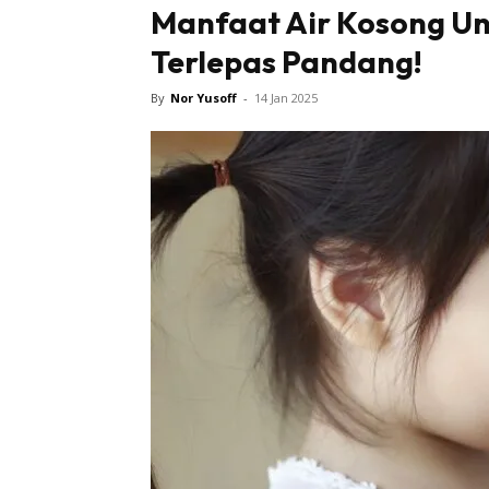
Manfaat Air Kosong Unt
Bintang 
Terlepas Pandang!
By
Nor Yusoff
-
14 Jan 2025