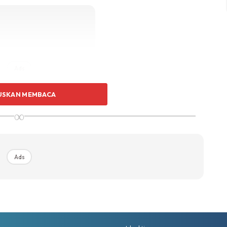
Ads
USKAN MEMBACA
∞
Ads
 Bila anak cukup minum air, mereka lebih fokus dan cepat
ut bila badan cukup air. Takde la masalah kulit kering