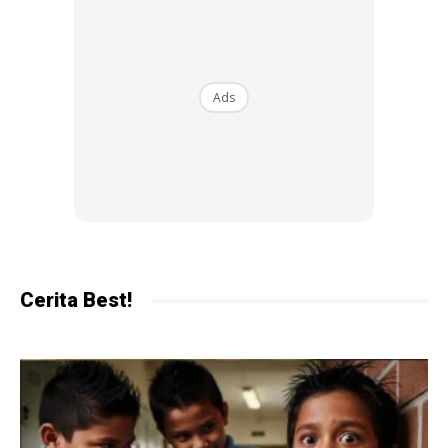
Ads
Ads
Tetapkan Peraturan yang Jelas dan Konsisten
Pastikan anak tahu apa yang diharapkan daripada
mereka dengan menetapkan peraturan yang jelas.
Jangan berubah-ubah, kekalkan konsistensi dalam
mendisiplinkan mereka.
Cerita Best!
Beri Tanggungjawab Sejak Awal
Beri anak tanggungjawab kecil seperti menjaga barang
peribadi atau membantu di rumah. Ini akan mengajar
mereka tentang disiplin dan cara menguruskan tugas
dengan baik.