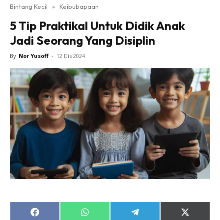
Bintang Kecil
»
Keibubapaan
5 Tip Praktikal Untuk Didik Anak
Jadi Seorang Yang Disiplin
By
Nor Yusoff
-
12 Dis 2024
Share
Share
Share
Share