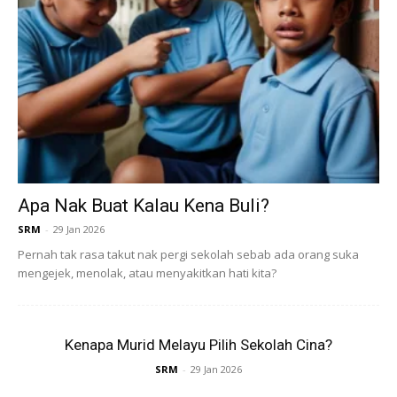
Pujian dan Penghargaan
Apabila anak berjaya mengikut peraturan atau
menyelesaikan tugas dengan baik, berikan pujian yang
positif. Ini akan memberi motivasi untuk mereka terus
menjaga disiplin.
Berikan Contoh yang Baik
Anak-anak akan mencontohi apa yang mereka lihat.
Pastikan kita sebagai ibu bapa menjadi contoh dalam
Apa Nak Buat Kalau Kena Buli?
sikap disiplin, seperti mengikut masa, menyelesaikan
SRM
-
29 Jan 2026
tugas, dan bertanggungjawab.
Pernah tak rasa takut nak pergi sekolah sebab ada orang suka
mengejek, menolak, atau menyakitkan hati kita?
Bersabar dan Tegur Dengan Cara Positif
Setiap anak berkembang pada kadar yang berbeza,
jadi bersabarlah. Tegur mereka dengan cara yang positif
Kenapa Murid Melayu Pilih Sekolah Cina?
dan tidak menghukum, supaya mereka dapat belajar
SRM
-
29 Jan 2026
dari kesilapan tanpa rasa takut.