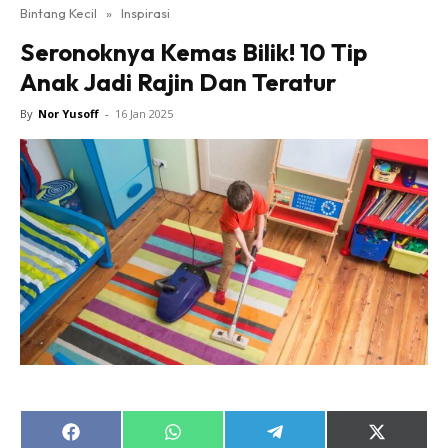
Bintang Kecil
»
Inspirasi
Seronoknya Kemas Bilik! 10 Tip
Anak Jadi Rajin Dan Teratur
By
Nor Yusoff
-
16 Jan 2025
Share
Share
Share
Share