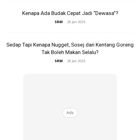
ganjaran kecil seperti pelekat bintang untuk usaha mereka.
Kenapa Ada Budak Cepat Jadi “Dewasa”?
SRM
-
28 Jan 2026
Tetapkan Masa Kemas
Jadikan kemas bilik sebagai rutin, contohnya sebelum tidur
atau selepas bermain. Rutin membantu anak membentuk
Sedap Tapi Kenapa Nugget, Sosej dan Kentang Goreng
tabiat.
Tak Boleh Makan Selalu?
SRM
-
28 Jan 2026
Ads
Ads