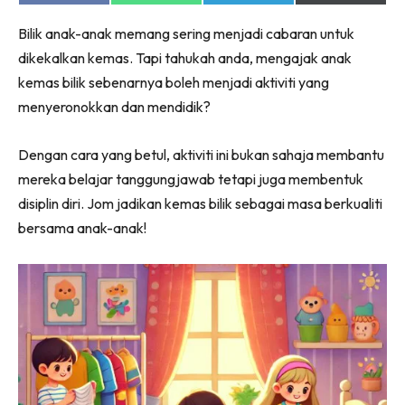
on
on
on
on
Facebook
WhatsApp
Telegram
X
Bilik anak-anak memang sering menjadi cabaran untuk
(Twitter)
dikekalkan kemas. Tapi tahukah anda, mengajak anak
kemas bilik sebenarnya boleh menjadi aktiviti yang
menyeronokkan dan mendidik?
Dengan cara yang betul, aktiviti ini bukan sahaja membantu
mereka belajar tanggungjawab tetapi juga membentuk
disiplin diri. Jom jadikan kemas bilik sebagai masa berkualiti
bersama anak-anak!