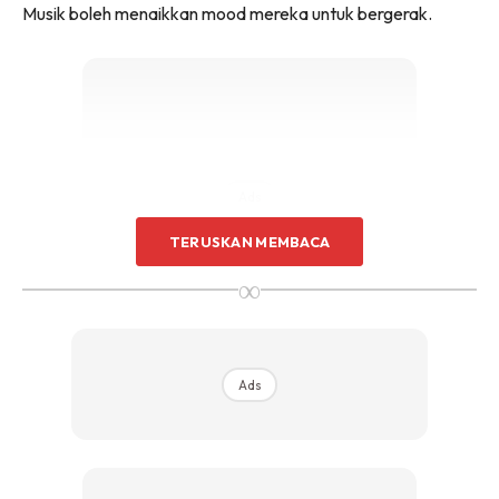
Musik boleh menaikkan mood mereka untuk bergerak.
Ads
TERUSKAN MEMBACA
∞
Berikan Arahan yang Jelas
Ads
Bahagikan tugas kepada langkah kecil seperti “Kumpul
semua mainan dulu” atau “Lipat baju dan susun dalam
almari.”