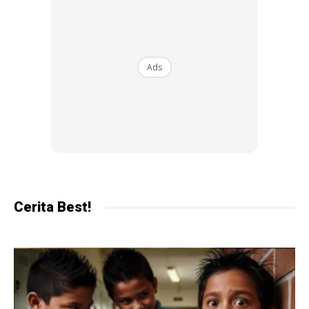
Berikan Contoh
Anak-anak akan lebih mudah ikut apabila mereka melihat
anda memulakan dahulu. Contoh adalah pengajaran
Ads
terbaik.
Gunakan Alat yang Menarik
Sediakan kotak penyimpanan dengan warna atau corak
yang mereka suka untuk memudahkan penyimpanan
barang.
Cerita Best!
Ads