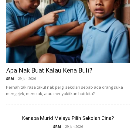
Apa Nak Buat Kalau Kena Buli?
SRM
-
29 Jan 2026
Pernah tak rasa takut nak pergi sekolah sebab ada orang suka
mengejek, menolak, atau menyakitkan hati kita?
Kredit foto: Freepik
Kenapa Murid Melayu Pilih Sekolah Cina?
Puji dan Beri Ganjaran
SRM
-
29 Jan 2026
Berikan pujian seperti “Bagusnya! Pandai kemas!” atau