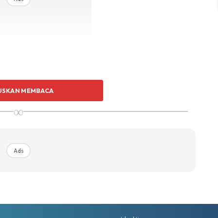
ibanya di sana, dia terkejut melihat sebuah rumah baru
USKAN MEMBACA
t pondok kecil keluarganya dahulu. Di sekeliling rumah,
n tanaman. Amir dan keluarganya kini hidup dalam
∞
 merasa tidak puas hati. Dia ingin menjadi orang yang
Ads
mbali ke laut dan memanggil ikan emas.
keduamu, Amir?”
paling kaya dan berkuasa di kampung ini.”