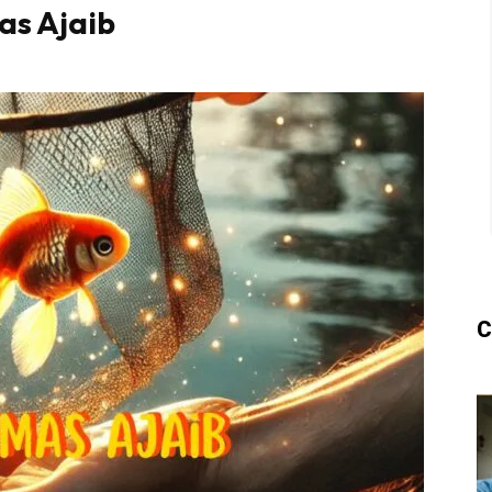
as Ajaib
Kecil dah ada di SeeNI!
Download aplikasi
s
KLIK DI SEENI
C