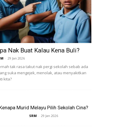
pa Nak Buat Kalau Kena Buli?
RM
-
29 Jan 2026
rnah tak rasa takut nak pergi sekolah sebab ada
ang suka mengejek, menolak, atau menyakitkan
ti kita?
Kenapa Murid Melayu Pilih Sekolah Cina?
SRM
-
29 Jan 2026