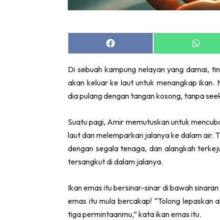
Share
Share
on
on
Facebook
Whats
Di sebuah kampung nelayan yang damai, ti
akan keluar ke laut untuk menangkap ikan. N
dia pulang dengan tangan kosong, tanpa seek
Suatu pagi, Amir memutuskan untuk mencuba 
laut dan melemparkan jalanya ke dalam air. T
dengan segala tenaga, dan alangkah terkeju
tersangkut di dalam jalanya.
Ikan emas itu bersinar-sinar di bawah sinaran
emas itu mula bercakap! “Tolong lepaskan 
tiga permintaanmu,” kata ikan emas itu.