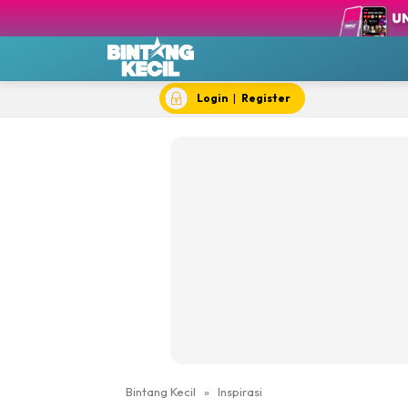
BK T
BK 
Chef
Dok
Login
|
Register
Hik
#IY
Jom 
Kela
Dewi Cil
Bintang Kecil
»
Inspirasi