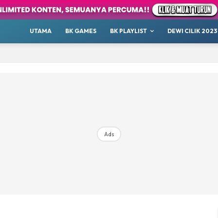
our
Whatsup
UTAMA
BK GAMES
BK PLAYLIST
DEWI CILIK 2023
 Cilik
tor BK
ayat 1001 Malam
AKANSAJA
Chillax
s BK
ik 2023
Ads
Hub Ideaktiv