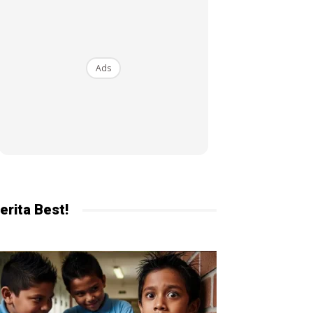
ekarang!
Ads
erita Best!