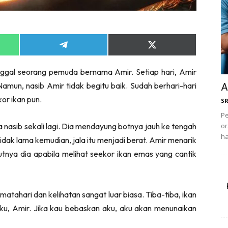
Share
Share
on
on
App
Telegram
X
nggal seorang pemuda bernama Amir. Setiap hari, Amir
(Twitter)
amun, nasib Amir tidak begitu baik. Sudah berhari-hari
A
or ikan pun.
S
Pe
nasib sekali lagi. Dia mendayung botnya jauh ke tengah
or
ha
idak lama kemudian, jala itu menjadi berat. Amir menarik
tnya dia apabila melihat seekor ikan emas yang cantik
 matahari dan kelihatan sangat luar biasa. Tiba-tiba, ikan
aku, Amir. Jika kau bebaskan aku, aku akan menunaikan