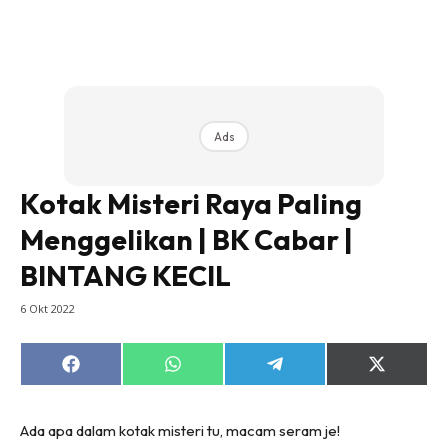
Ads
Kotak Misteri Raya Paling
Menggelikan | BK Cabar |
BINTANG KECIL
6 Okt 2022
Share
Share
Share
Share
on
on
on
on
Facebook
WhatsApp
Telegram
X
(Twitter)
Ada apa dalam kotak misteri tu, macam seram je!