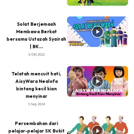
Solat Berjemaah
Membawa Berkat
bersama Ustazah Syairah
| BK...
6 Okt 2022
Telatah mencuit hati,
AisyWara Nealofa
bintang kecil kian
menyinar
5 Sep 2024
Persembahan dari
pelajar-pelajar SK Bukit