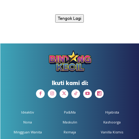
Tengok Lagi
Ikuti kami di:
Ideaktiv
Pa&Ma
Hijabista
Nona
Maskulin
Kashoorga
Mingguan Wanita
Remaja
Vanilla Kismis