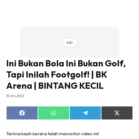
Ads
Ini Bukan Bola Ini Bukan Golf,
Tapi Inilah Footgolf! | BK
Arena | BINTANG KECIL
30 Dis 2022
Share
Share
Share
Share
on
on
on
on
Facebook
WhatsApp
Telegram
X
(Twitter)
Terima kasih kerana telah menonton video ini!