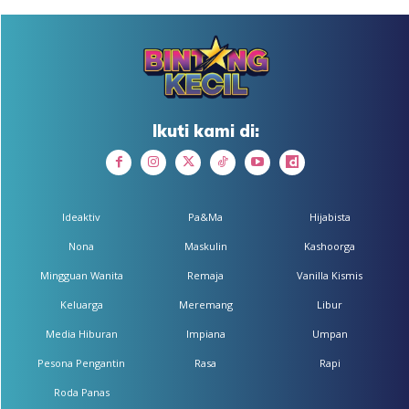
Ikuti kami di:
Ideaktiv
Pa&Ma
Hijabista
Nona
Maskulin
Kashoorga
Mingguan Wanita
Remaja
Vanilla Kismis
Keluarga
Meremang
Libur
Media Hiburan
Impiana
Umpan
Pesona Pengantin
Rasa
Rapi
Roda Panas