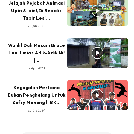
Jelajah Pejabat Animasi
Upin & Ipin!,Di Sebalik
Tabir Les’...
28 Jan 2025
Wahh! Dah Macam Bruce
Lee Junior Adik-Adik Ni!
|...
7 Apr 2023
Kegagalan Pertama
Bukan Penghalang Untuk
Zafry Menang !| BK...
27 Dis 2024