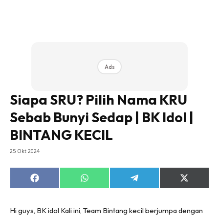
Ads
Siapa SRU? Pilih Nama KRU
Sebab Bunyi Sedap | BK Idol |
BINTANG KECIL
25 Okt 2024
Share
Share
Share
Share
on
on
on
on
Facebook
WhatsApp
Telegram
X
(Twitter)
Hi guys, BK idol Kali ini, Team Bintang kecil berjumpa dengan