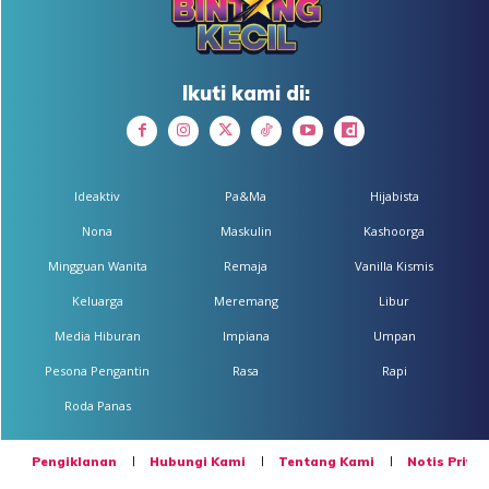
Ikuti kami di:
Ideaktiv
Pa&Ma
Hijabista
Nona
Maskulin
Kashoorga
Mingguan Wanita
Remaja
Vanilla Kismis
Keluarga
Meremang
Libur
Media Hiburan
Impiana
Umpan
Pesona Pengantin
Rasa
Rapi
Roda Panas
Pengiklanan
Hubungi Kami
Tentang Kami
Notis Privas