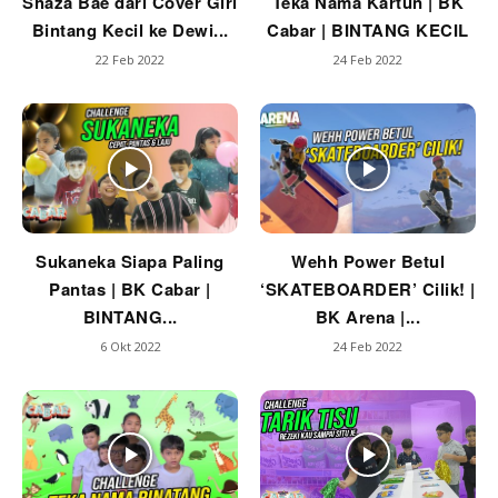
Shaza Bae dari Cover Girl
Teka Nama Kartun | BK
Bintang Kecil ke Dewi...
Cabar | BINTANG KECIL
22 Feb 2022
24 Feb 2022
Sukaneka Siapa Paling
Wehh Power Betul
Pantas | BK Cabar |
‘SKATEBOARDER’ Cilik! |
BINTANG...
BK Arena |...
6 Okt 2022
24 Feb 2022