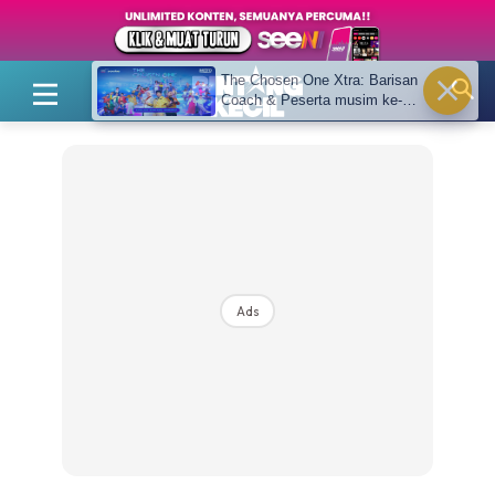
The Chosen One Xtra: Barisan
Coach & Peserta musim ke-3
,Satu Pentas, Dua Bakat,
Satu Impian Inilah Evolusi
Bintang Baharu - Bintang Kecil
Ads