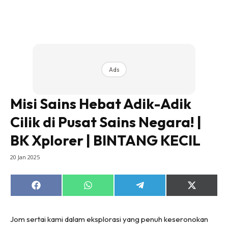
Ads
Misi Sains Hebat Adik-Adik
Cilik di Pusat Sains Negara! |
BK Xplorer | BINTANG KECIL
20 Jan 2025
Share
Share
Share
Share
on
on
on
on
Facebook
WhatsApp
Telegram
X
(Twitter)
Jom sertai kami dalam eksplorasi yang penuh keseronokan