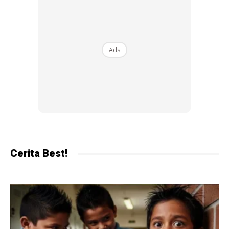
“Daqi kecik sampai lah besaq, paling senang nak jaga,
paling senang nak bela cuma bila besaq ni dia punya
Ads
demanding, abang dia pun geleng kepala. Daddy akan
layan caqa daddy, mummy akan layan caqa mak-mak.
Kiqa ok la .. kan aaisyah?,” kongsi Che Ta mengimbas
kisah kelahiran anaknya.
Cerita Best!
Ads