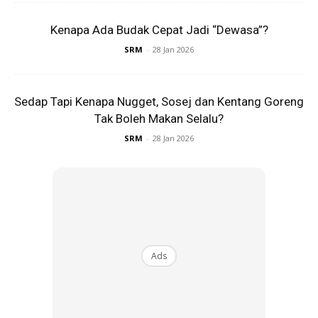
Kenapa Ada Budak Cepat Jadi “Dewasa”?
SRM
-
28 Jan 2026
Sedap Tapi Kenapa Nugget, Sosej dan Kentang Goreng
Tak Boleh Makan Selalu?
SRM
-
28 Jan 2026
Birthday trip & 10 hadiah
Bukan itu malah kata Che Ta lagi, Aaisyah terlebih dahulu
memberitahunya mahu kejutan di hari lahirnya malah turut
mahu dibawa bercuti, sama seperti abang-abangnya.
Tidak hanya itu, selain 10 jenis kek anak kecil yang kini
Ads
semakin menginjak remaja ini juga turut meminta 10 jenis
hadiah dari ibu dan ayahnya.