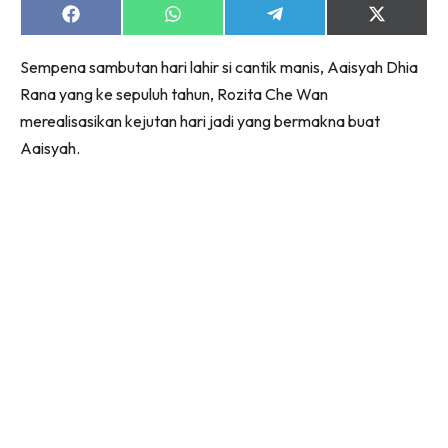
Share
Share
Share
Share
on
on
on
on
Facebook
WhatsApp
Telegram
X
Sempena sambutan hari lahir si cantik manis, Aaisyah Dhia
(Twitter)
Rana yang ke sepuluh tahun, Rozita Che Wan
merealisasikan kejutan hari jadi yang bermakna buat
Aaisyah.