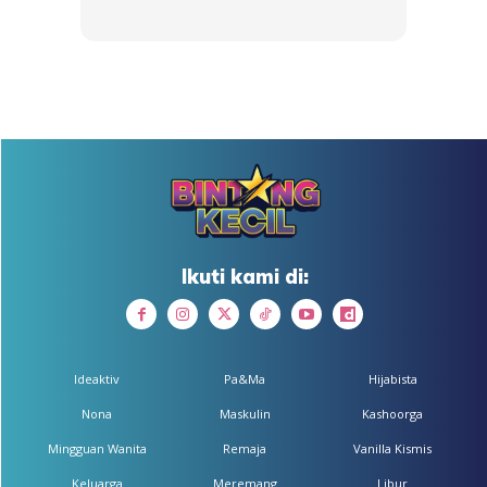
Ikuti kami di:
Ideaktiv
Pa&Ma
Hijabista
Nona
Maskulin
Kashoorga
Mingguan Wanita
Remaja
Vanilla Kismis
Keluarga
Meremang
Libur