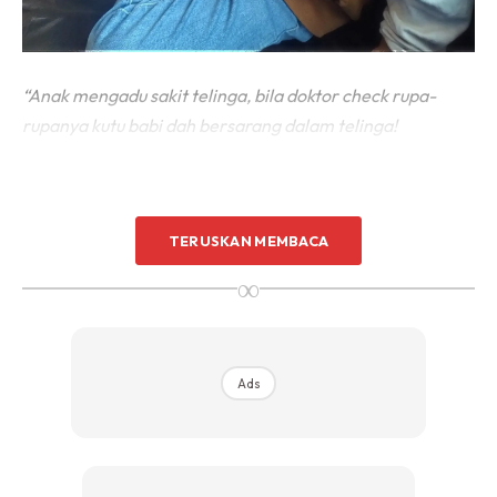
“Anak mengadu sakit telinga, bila doktor check rupa-
rupanya kutu babi dah bersarang dalam telinga!
TERUSKAN MEMBACA
∞
Ads
Ads
“Ngeri tengoknya, naik bulu roma,” tulisnya di kapsyen.