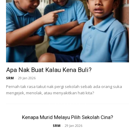
Jelasnya lagi, dia tak tahu punca keberadaan kutu babi itu
di dalam telinga anaknya namun akui anak perempuannya
itu gemar bermain dan membelai kucing-kucing liar.
Apa Nak Buat Kalau Kena Buli?
SRM
-
29 Jan 2026
Pernah tak rasa takut nak pergi sekolah sebab ada orang suka
mengejek, menolak, atau menyakitkan hati kita?
Kenapa Murid Melayu Pilih Sekolah Cina?
SRM
-
29 Jan 2026