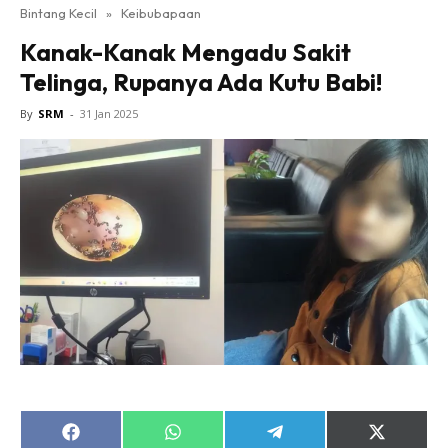
Bintang Kecil
»
Keibubapaan
Kanak-Kanak Mengadu Sakit
Telinga, Rupanya Ada Kutu Babi!
By
SRM
-
31 Jan 2025
Share
Share
Share
Share