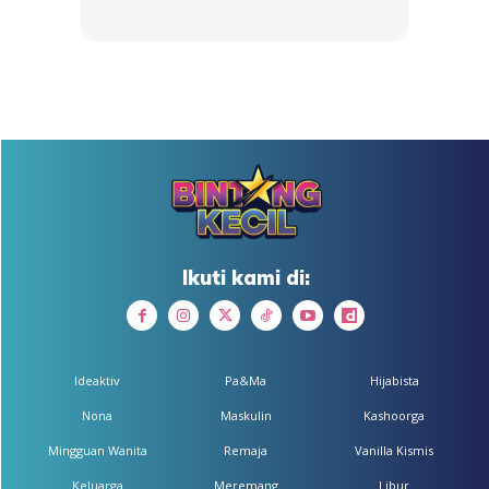
Ads
“Mungkin sebelum-sebelum tu dia tak rasa sangat sebab
pain tolerance dia memang tinggi. Sebab tu ayah dia
cakap, kalau Hayfa cakap sakit maksudnya serious case.
Ikuti kami di:
Anda mungkin berminat dengan
Ideaktiv
Pa&Ma
Hijabista
Nona
Maskulin
Kashoorga
Mingguan Wanita
Remaja
Vanilla Kismis
Keluarga
Meremang
Libur