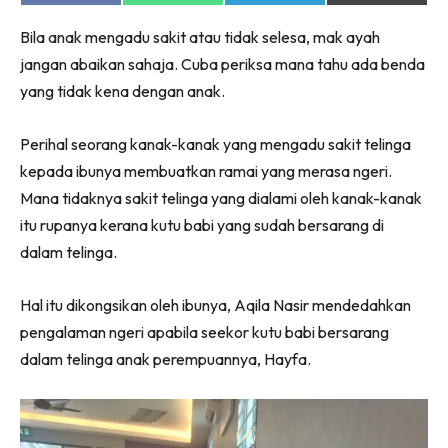
on
on
on
on
Facebook
WhatsApp
Telegram
X
Bila anak mengadu sakit atau tidak selesa, mak ayah
(Twitter)
jangan abaikan sahaja. Cuba periksa mana tahu ada benda
yang tidak kena dengan anak.
Perihal seorang kanak-kanak yang mengadu sakit telinga
kepada ibunya membuatkan ramai yang merasa ngeri.
Mana tidaknya sakit telinga yang dialami oleh kanak-kanak
itu rupanya kerana kutu babi yang sudah bersarang di
dalam telinga.
Hal itu dikongsikan oleh ibunya, Aqila Nasir mendedahkan
pengalaman ngeri apabila seekor kutu babi bersarang
dalam telinga anak perempuannya, Hayfa.