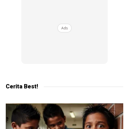
“Ibu bapa kat luar sana kalau anak mengadu sakit, jangan
ambil sambil lewa,” ujarnya.
Ads
Aqila yang membuat pemeriksaan ke sebuah klinik
membuat keputusan untuk mendapatkan rawatan di klinik
lain untuk pemeriksaan lebih terperinci dan hasilnya, doktor
mendapati kutu babi itu berada dalam telinga anaknya
bersama dengan telur-telur berwarna hitam.
Cerita Best!
Ads