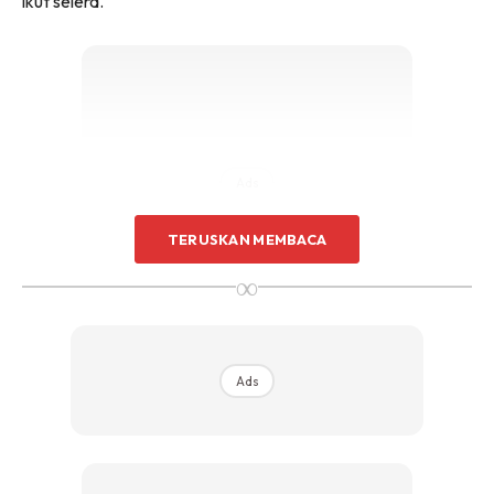
ikut selera.
Ads
TERUSKAN MEMBACA
∞
Dan paling penting,
lebih sihat
sebab mak ayah tahu apa
Ads
yang kita makan.
Bekal Apa Paling Senang Nak Bawa