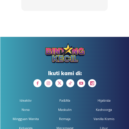
Lepas makan bekal pun, badan rasa lebih bertenaga untuk
sambung belajar dan main dengan kawan.
Anda mungkin berminat dengan
Ikuti kami di:
SHOPEE MY
SHOPEE MY
CENDAWAN RANGUP BY
[500g – 1kg] Frozen Halal
Ideaktiv
Pa&Ma
Hijabista
HERO CHEF
Dimsum / Dimsum Sejuk
B...
Nona
Maskulin
Kashoorga
RM14.6
RM24
RM14.6
RM49
Mingguan Wanita
Remaja
Vanilla Kismis
Keluarga
Meremang
Libur