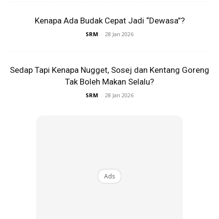
Kenapa Ada Budak Cepat Jadi “Dewasa”?
SRM
-
28 Jan 2026
Kelebihan Bawa Bekal
Sedap Tapi Kenapa Nugget, Sosej dan Kentang Goreng
Tak Boleh Makan Selalu?
Korang tahu tak apa kelebihan kalau korang bawa bekal?
SRM
-
28 Jan 2026
Bawa bekal ni banyak kelebihannya tau:
Perut kenyang, senang nak fokus belajar
Jimat duit belanja
Ads
Makanan lebih bersih dan terjaga
Tak risau perut sakit