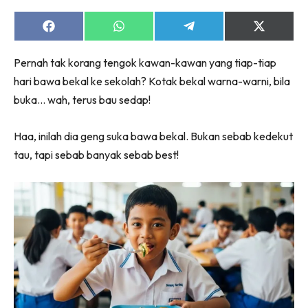
Share
Share
Share
Share
on
on
on
on
Facebook
WhatsApp
Telegram
X
Pernah tak korang tengok kawan-kawan yang tiap-tiap
(Twitter)
hari bawa bekal ke sekolah? Kotak bekal warna-warni, bila
buka… wah, terus bau sedap!
Haa, inilah dia geng suka bawa bekal. Bukan sebab kedekut
tau, tapi sebab banyak sebab best!