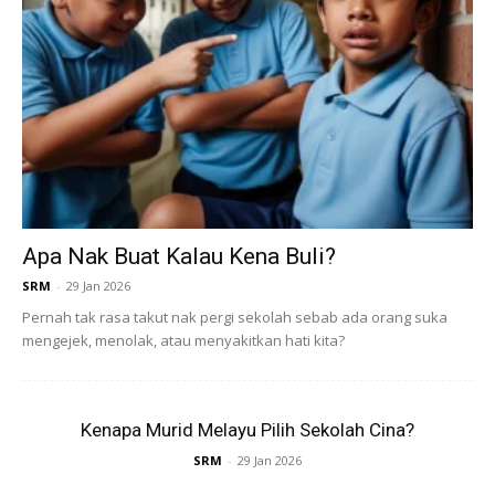
Sempena Ramadhan ini, Nawaitu telah melancarkan koleksi
terbaru sajadah kanak-kanak iaitu Arche Kids Marakesh.
Apa Nak Buat Kalau Kena Buli?
Koleksi ini diilhamkan daripada suasana kota di Maghribi
SRM
-
29 Jan 2026
dan berbentuk arche atau gerbang yang sering dilihat di
Pernah tak rasa takut nak pergi sekolah sebab ada orang suka
masjid.
mengejek, menolak, atau menyakitkan hati kita?
Kenapa Murid Melayu Pilih Sekolah Cina?
SRM
-
29 Jan 2026
Nawaitu mempunyai keluaran sajadah yang boleh