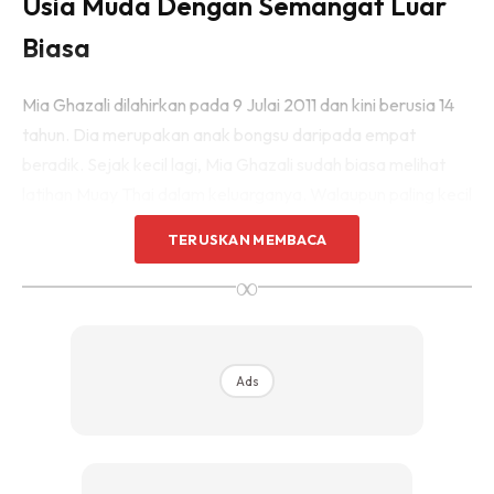
Usia Muda Dengan Semangat Luar
Biasa
Mia Ghazali dilahirkan pada 9 Julai 2011 dan kini berusia 14
tahun. Dia merupakan anak bongsu daripada empat
beradik. Sejak kecil lagi, Mia Ghazali sudah biasa melihat
latihan Muay Thai dalam keluarganya. Walaupun paling kecil
dalam keluarga, semangat juang Mia Ghazali sangat besar
TERUSKAN MEMBACA
sehingga mampu membuatkan ramai orang dewasa kagum
∞
dengan ketabahan dan keberaniannya.
Dari Keluarga Pejuang Muay Thai
Ads
Mia Ghazali datang daripada keluarga yang sangat sebati
dengan dunia Muay Thai. Tiga orang abangnya, Elias, Johan
dan Mikail, semuanya aktif dalam persembahan dan