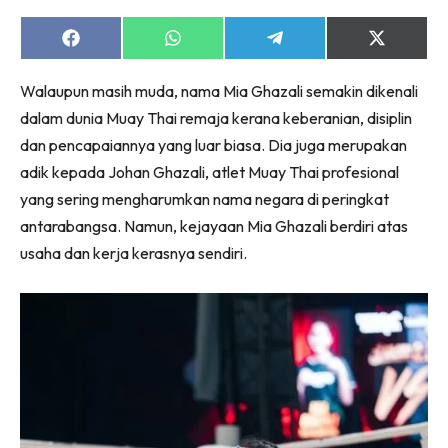
Share
Share
Share
Share
on
on
on
on
Facebook
WhatsApp
Telegram
X
Walaupun masih muda, nama Mia Ghazali semakin dikenali
(Twitter)
dalam dunia Muay Thai remaja kerana keberanian, disiplin
dan pencapaiannya yang luar biasa. Dia juga merupakan
adik kepada Johan Ghazali, atlet Muay Thai profesional
yang sering mengharumkan nama negara di peringkat
antarabangsa. Namun, kejayaan Mia Ghazali berdiri atas
usaha dan kerja kerasnya sendiri.