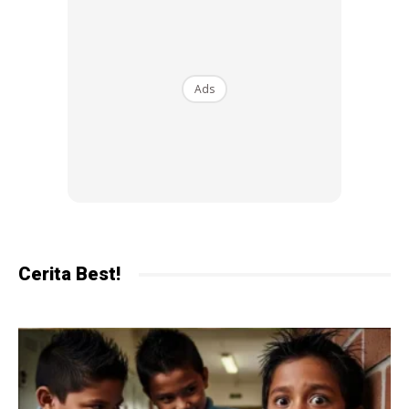
pertandingan Muay Thai. Kehadiran Mia Ghazali
melengkapkan empat beradik yang berkongsi minat, disiplin
dan gaya hidup sebagai atlet sukan tempur.
Ads
Ibu Mia Ghazali, Jennana Johnson, berasal dari Amerika
Syarikat manakala ayahnya, Zulfikar Mohd Ghazali,
mempunyai darah kacukan Melayu, Indonesia dan Jepun.
Gabungan latar belakang inilah yang membentuk peribadi
Mia Ghazali yang berdisiplin, berani dan tidak mudah
mengalah.
Cerita Best!