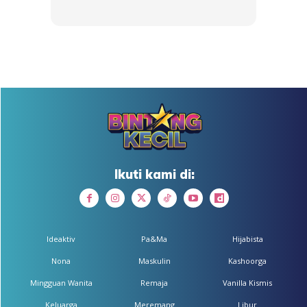
bertenaga.
Ikuti kami di:
Ideaktiv
Pa&Ma
Hijabista
Nona
Maskulin
Kashoorga
Mingguan Wanita
Remaja
Vanilla Kismis
Keluarga
Meremang
Libur