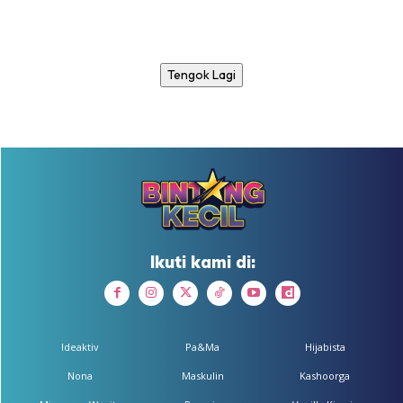
Tengok Lagi
Ikuti kami di:
Ideaktiv
Pa&Ma
Hijabista
Nona
Maskulin
Kashoorga