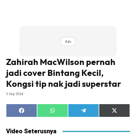
Ads
Zahirah MacWilson pernah
jadi cover Bintang Kecil,
Kongsi tip nak jadi superstar
5 Sep 2024
Share
Share
Share
Share
on
on
on
on
Facebook
WhatsApp
Telegram
X
(Twitter)
Video Seterusnya