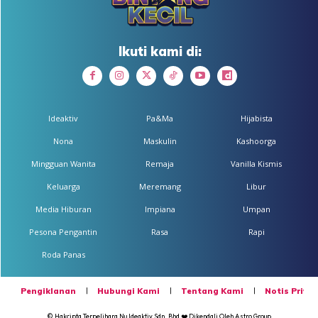
Ikuti kami di:
Ideaktiv
Pa&Ma
Hijabista
Nona
Maskulin
Kashoorga
Mingguan Wanita
Remaja
Vanilla Kismis
Keluarga
Meremang
Libur
Media Hiburan
Impiana
Umpan
Pesona Pengantin
Rasa
Rapi
Roda Panas
Pengiklanan
Hubungi Kami
Tentang Kami
Notis Privas
© Hakcipta Terpelihara
Nu Ideaktiv Sdn. Bhd
❤️ Dikendali Oleh
Astro Group