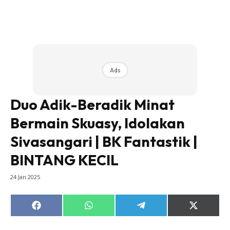
Ads
Duo Adik-Beradik Minat
Bermain Skuasy, Idolakan
Sivasangari | BK Fantastik |
BINTANG KECIL
24 Jan 2025
Share
Share
Share
Share
on
on
on
on
Facebook
WhatsApp
Telegram
X
(Twitter)