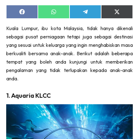
Share
Share
Share
Share
on
on
on
on
Facebook
WhatsApp
Telegram
X
Kuala Lumpur, ibu kota Malaysia, tidak hanya dikenali
(Twitter)
sebagai pusat perniagaan tetapi juga sebagai destinasi
yang sesuai untuk keluarga yang ingin menghabiskan masa
berkualiti bersama anak-anak. Berikut adalah beberapa
tempat yang boleh anda kunjungi untuk memberikan
pengalaman yang tidak terlupakan kepada anak-anak
anda.
1. Aquaria KLCC