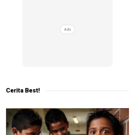
Bagi anak-anak yang mempunyai minat dalam sains dan
teknologi, Petrosains di KLCC menawarkan pelbagai
pameran interaktif yang menggabungkan pembelajaran
Ads
dan keseronokan. Pameran ini dirancang untuk
memperkaya pengetahuan sains dengan cara yang
menarik dan mengasyikkan.
3. KL Bird Park
Cerita Best!