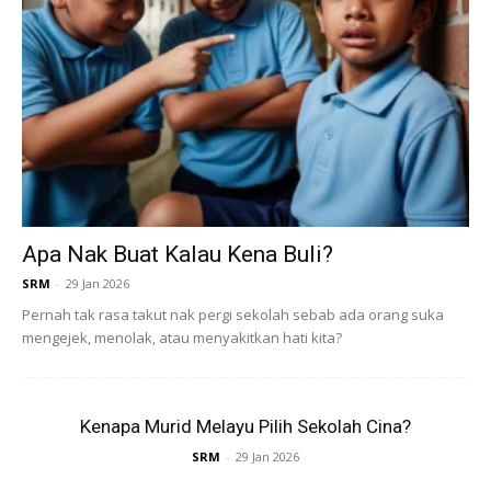
Taman Burung KL, yang terletak di Taman Tasik Perdana,
adalah rumah kepada lebih daripada 3,000 burung dari
200 spesies yang berbeza. Taman ini menawarkan
pengalaman ‘Free-flight Walk-in Aviary’, di mana
pengunjung boleh melihat burung-burung terbang bebas di
sekitar mereka dalam suasana yang menyerupai habitat
Apa Nak Buat Kalau Kena Buli?
semula jadi.
SRM
-
29 Jan 2026
Pernah tak rasa takut nak pergi sekolah sebab ada orang suka
mengejek, menolak, atau menyakitkan hati kita?
Kenapa Murid Melayu Pilih Sekolah Cina?
Ads
SRM
-
29 Jan 2026