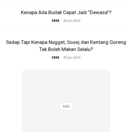
Kenapa Ada Budak Cepat Jadi “Dewasa”?
SRM
-
28 Jan 2026
4. KidZania Kuala Lumpur
Sedap Tapi Kenapa Nugget, Sosej dan Kentang Goreng
Tak Boleh Makan Selalu?
SRM
-
28 Jan 2026
Ads
KidZania menyediakan platform unik di mana anak-anak
boleh meneroka pelbagai jenis kerjaya melalui permainan