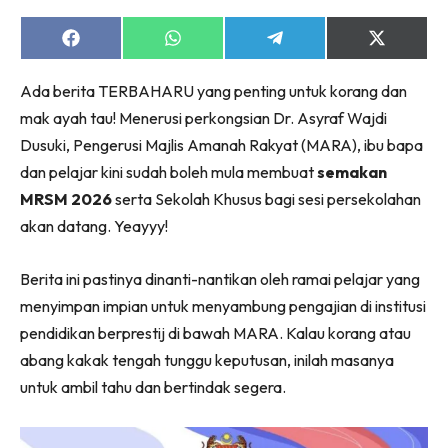
Share
Share
Share
Share
on
on
on
on
Facebook
WhatsApp
Telegram
X
Ada berita TERBAHARU yang penting untuk korang dan
(Twitter)
mak ayah tau! Menerusi perkongsian Dr. Asyraf Wajdi
Dusuki, Pengerusi Majlis Amanah Rakyat (MARA), ibu bapa
dan pelajar kini sudah boleh mula membuat
semakan
MRSM 2026
serta Sekolah Khusus bagi sesi persekolahan
akan datang. Yeayyy!
Berita ini pastinya dinanti-nantikan oleh ramai pelajar yang
menyimpan impian untuk menyambung pengajian di institusi
pendidikan berprestij di bawah MARA. Kalau korang atau
abang kakak tengah tunggu keputusan, inilah masanya
untuk ambil tahu dan bertindak segera.