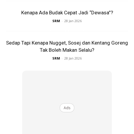
Kenapa Ada Budak Cepat Jadi “Dewasa”?
SRM
-
28 Jan 2026
Macam Mana Nak Buat Semakan
MRSM 2026?
Sedap Tapi Kenapa Nugget, Sosej dan Kentang Goreng
Tak Boleh Makan Selalu?
Tak susah langsung, semuanya boleh dibuat secara atas
SRM
-
28 Jan 2026
talian. Calon hanya perlu menggunakan nombor kad
pengenalan masing-masing.
Ads
Ads