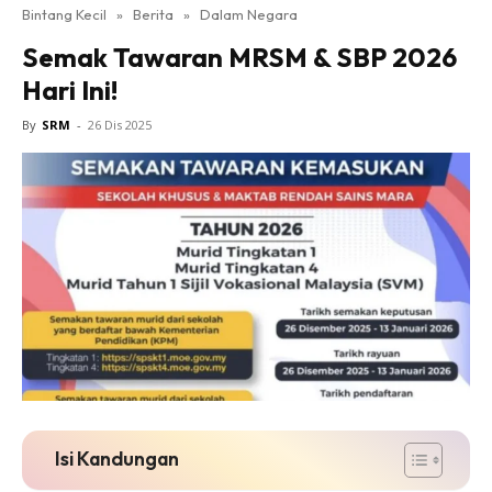
Bintang Kecil
»
Berita
»
Dalam Negara
Semak Tawaran MRSM & SBP 2026
Hari Ini!
By
SRM
-
26 Dis 2025
Isi Kandungan