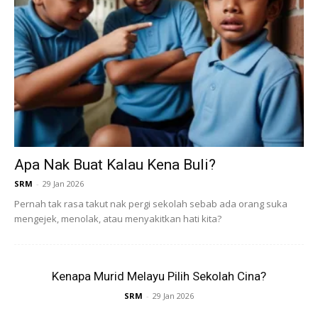
26 Disember 2025 hingga 13 Januari 2026
Tarikh pendaftaran pelajar berjaya:
13 Januari 2026
Semakan keputusan rayuan:
6 hingga 10 Februari 2026
Kelewatan membuat semakan atau pendaftaran boleh
menyebabkan tawaran terbatal, jadi pastikan semua tarikh
Apa Nak Buat Kalau Kena Buli?
ini dipatuhi.
SRM
-
29 Jan 2026
Pernah tak rasa takut nak pergi sekolah sebab ada orang suka
mengejek, menolak, atau menyakitkan hati kita?
Kenapa Murid Melayu Pilih Sekolah Cina?
SRM
-
29 Jan 2026