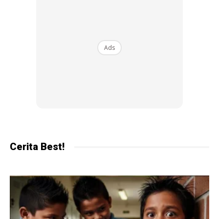
Ingat
Bahagian ini sangat penting dan tidak boleh diambil ringan.
Sila catat dan simpan tarikh-tarikh berikut:
Ads
Ads
Cerita Best!
Semakan keputusan & rayuan: