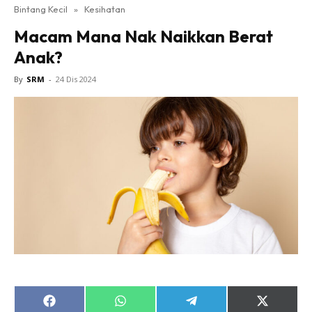
Bintang Kecil
»
Kesihatan
Macam Mana Nak Naikkan Berat
Anak?
By
SRM
-
24 Dis 2024
Share
Share
Share
Share