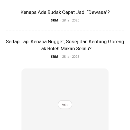
1. Protein
– Daging lembu, ayam, kambing
Kenapa Ada Budak Cepat Jadi “Dewasa”?
– Ikan sardin segar, ikan kembung
SRM
-
28 Jan 2026
– Telur
– Homemade nugget, meatball, burger, pastikan dari isi
ayam dan daging sebenar
Sedap Tapi Kenapa Nugget, Sosej dan Kentang Goreng
Tak Boleh Makan Selalu?
– Kekacang almond, cashew, walnut
– Tofu, tempe
SRM
-
28 Jan 2026
2. Lemak baik
– Minyak kelapa
– Minyak zaitun
– Pure butter
– Ghee minyak sapi
Ads
– Tallow lemak sapi
– Santan