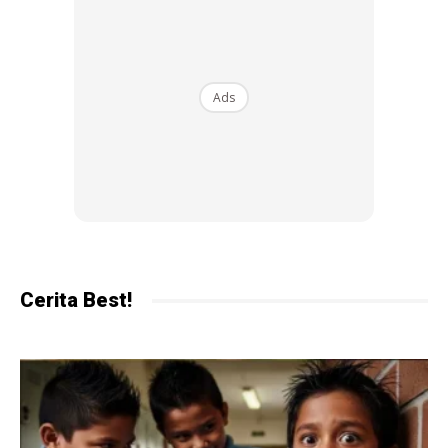
Kemudian buat conscious decision, makanan minuman
tersebut elok tak untuk anak dalam jangka masa panjang,
jika diambil secara berterusan atau secara harian.
Ads
Kita taknak berat anak naik sebab sugar overload. Kita nak
berat dari nutrisi yang betul-betul anak perlukan. Berat naik
sebab khasiat makanan sebenar, bukan berat gula.
Cerita Best!