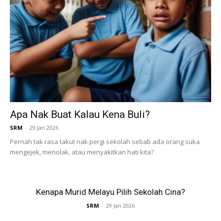
Apa Nak Buat Kalau Kena Buli?
Ads
SRM
-
29 Jan 2026
Pernah tak rasa takut nak pergi sekolah sebab ada orang suka
mengejek, menolak, atau menyakitkan hati kita?
Kenapa Murid Melayu Pilih Sekolah Cina?
Usaha kenalkan, semua kumpulan makanan ni untuk anak.
SRM
-
29 Jan 2026