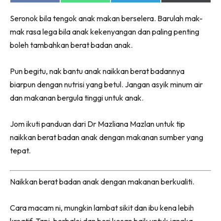
on
on
on
on
Facebook
WhatsApp
Telegram
X
Seronok bila tengok anak makan berselera. Barulah mak-
(Twitter)
mak rasa lega bila anak kekenyangan dan paling penting
boleh tambahkan berat badan anak.
Pun begitu, nak bantu anak naikkan berat badannya
biarpun dengan nutrisi yang betul. Jangan asyik minum air
dan makanan bergula tinggi untuk anak.
Jom ikuti panduan dari Dr Mazliana Mazlan untuk tip
naikkan berat badan anak dengan makanan sumber yang
tepat.
Naikkan berat badan anak dengan makanan berkualiti.
Cara macam ni, mungkin lambat sikit dan ibu kena lebih
kreatif. Tapi, berbaloi dan beri kesan baik untuk jangka