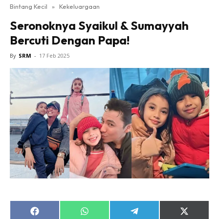
Bintang Kecil
»
Kekeluargaan
Seronoknya Syaikul & Sumayyah
Bercuti Dengan Papa!
By
SRM
-
17 Feb 2025
Share
Share
Share
Share