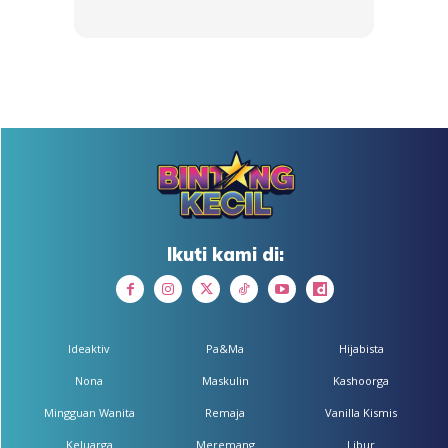
Lebih manis lagi, Syamsul juga turut memuat naik foto
dirinya yang memeluk erat kedua ibu bapa iaitu Datuk
Yusof Haslam dan Datin Patimah Ismail.
Ikuti kami di:
Ads
Ideaktiv
Pa&Ma
Hijabista
Nona
Maskulin
Kashoorga
Mingguan Wanita
Remaja
Vanilla Kismis
Keluarga
Meremang
Libur