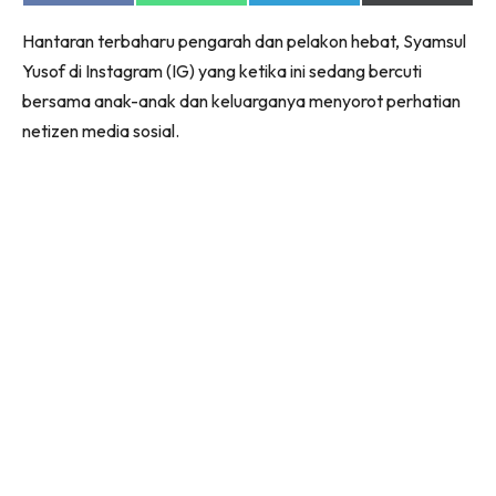
on
on
on
on
Facebook
WhatsApp
Telegram
X
Hantaran terbaharu pengarah dan pelakon hebat, Syamsul
(Twitter)
Yusof di Instagram (IG) yang ketika ini sedang bercuti
bersama anak-anak dan keluarganya menyorot perhatian
netizen media sosial.