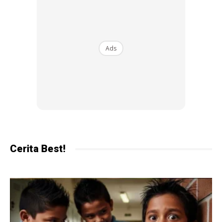
Ads
Ads
Banyak momen indah Syamsul bersama Syaikul dan
Sumayyah yang turut dikongsikan olehnya.
Cerita Best!
Tiga beranak itu dilihat cukup bahagia dapat bercuti dan
meluangkan masa bersama sepanjang di luar negara.