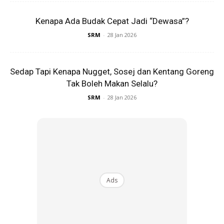
Kenapa Ada Budak Cepat Jadi “Dewasa”?
Dalam nada sebak kata Bellaz, kesempitan hidup
SRM
-
28 Jan 2026
keluarganya ketika dahulu menyebabkan dia tidak
mempunyai kesempatan untuk bergambar dan
Sedap Tapi Kenapa Nugget, Sosej dan Kentang Goreng
merakamkan momen bersama mereka.
Tak Boleh Makan Selalu?
SRM
-
28 Jan 2026
Ads
Ads