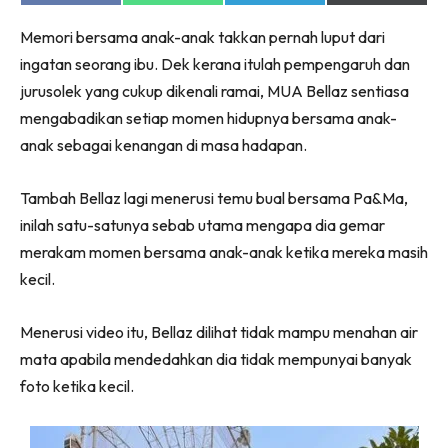
on
on
on
on
Facebook
WhatsApp
Telegram
X
Memori bersama anak-anak takkan pernah luput dari
(Twitter)
ingatan seorang ibu. Dek kerana itulah pempengaruh dan
jurusolek yang cukup dikenali ramai, MUA Bellaz sentiasa
mengabadikan setiap momen hidupnya bersama anak-
anak sebagai kenangan di masa hadapan.
Tambah Bellaz lagi menerusi temu bual bersama Pa&Ma,
inilah satu-satunya sebab utama mengapa dia gemar
merakam momen bersama anak-anak ketika mereka masih
kecil.
Menerusi video itu, Bellaz dilihat tidak mampu menahan air
mata apabila mendedahkan dia tidak mempunyai banyak
foto ketika kecil.