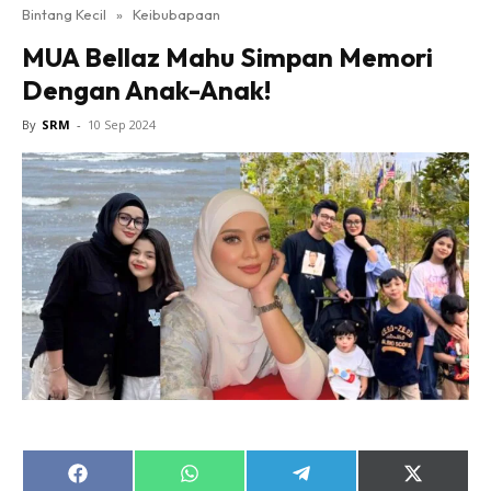
Bintang Kecil
»
Keibubapaan
MUA Bellaz Mahu Simpan Memori
Dengan Anak-Anak!
By
SRM
-
10 Sep 2024
Share
Share
Share
Share