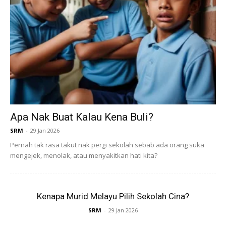
Tengoklah video comel ni;
Apa Nak Buat Kalau Kena Buli?
SRM
-
29 Jan 2026
Pernah tak rasa takut nak pergi sekolah sebab ada orang suka
mengejek, menolak, atau menyakitkan hati kita?
Kenapa Murid Melayu Pilih Sekolah Cina?
SRM
-
29 Jan 2026
View this post on Instagram