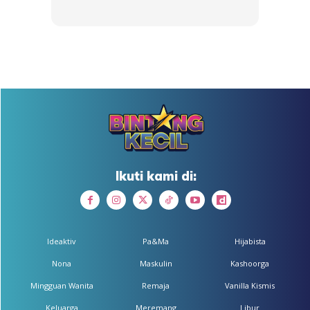
Ikuti kami di:
Ideaktiv
Pa&Ma
Hijabista
Nona
Maskulin
Kashoorga
Mingguan Wanita
Remaja
Vanilla Kismis
Keluarga
Meremang
Libur