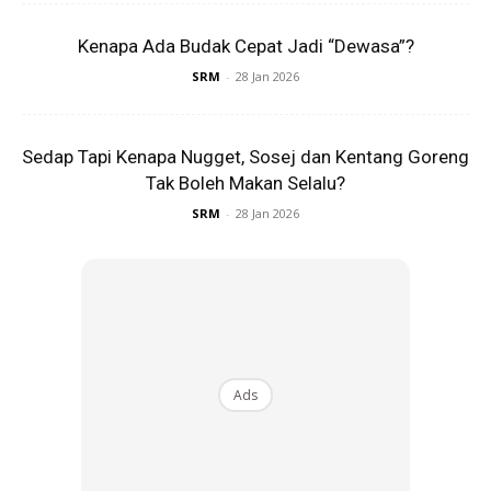
Kenapa Ada Budak Cepat Jadi “Dewasa”?
SRM
-
28 Jan 2026
Sedap Tapi Kenapa Nugget, Sosej dan Kentang Goreng
Tak Boleh Makan Selalu?
SRM
-
28 Jan 2026
A Post Shared By Maryam Younarae (@maryamyunrrr)
Tanpa perlu diajar, Rina membasahkan baju serta
menggunakan sabun untuk mencuci pakaiannya itu. Bukan
Ads
itu saja, dia turut menggosok serta membilas baju dengan
air.