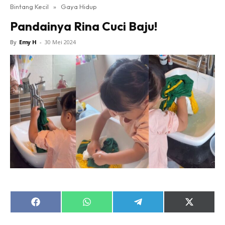
Bintang Kecil
»
Gaya Hidup
Pandainya Rina Cuci Baju!
By
Emy H
-
30 Mei 2024
Share
Share
Share
Share
on
on
on
on
Facebook
WhatsApp
Telegram
X