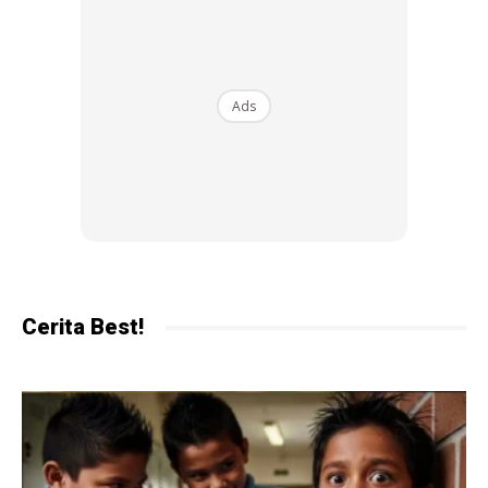
Begitu juga dengan Maryam yang sangat menitikberatkan
Ads
tentang
surviving skills
terhadap anaknya. Terbaru,
Maryam berkongsi video Rina sedang membasuh bajunya
sendiri. Sambil merakam video anaknya, Maryam
memberikan kata-kata semangat dan memuji Rina.
Cerita Best!
Ads