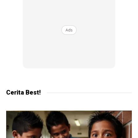
Hadiah Basikal Jadi Pembakar
Ads
Semangat
Bagi Ahmad Ammar sendiri, kejayaan dalam
Program
King of Subuh Warrior
bukan sekadar tentang hadiah
basikal yang diterima, tetapi menjadi pembakar semangat
untuk terus istiqamah menunaikan solat berjemaah.
“Saya seronok sebab dapat jumpa kawan-kawan di
Cerita Best!
masjid dan menang hadiah basikal. Terima kasih kepada
ibu bapa saya yang selalu kejutkan saya setiap pagi,” kata
Ammar dengan penuh gembira.