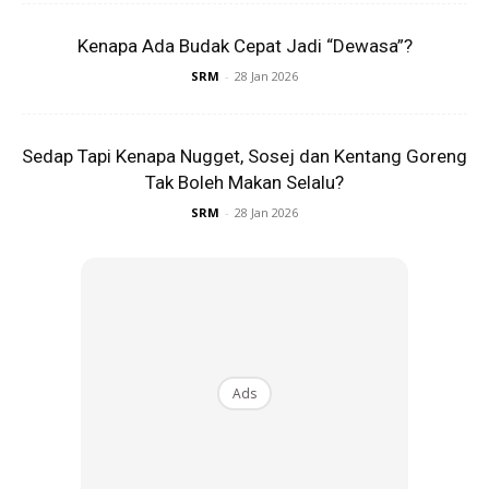
Kenapa Ada Budak Cepat Jadi “Dewasa”?
KLIK DI SEENI
SRM
-
28 Jan 2026
Sedap Tapi Kenapa Nugget, Sosej dan Kentang Goreng
Tak Boleh Makan Selalu?
SRM
-
28 Jan 2026
Dapatkan cerita, perkongsian dan info menarik. Free jer!
Ads
Dengan ini saya bersetuju dengan
Terma Penggunaan
dan
Polisi
Privasi
Langgan Sekarang