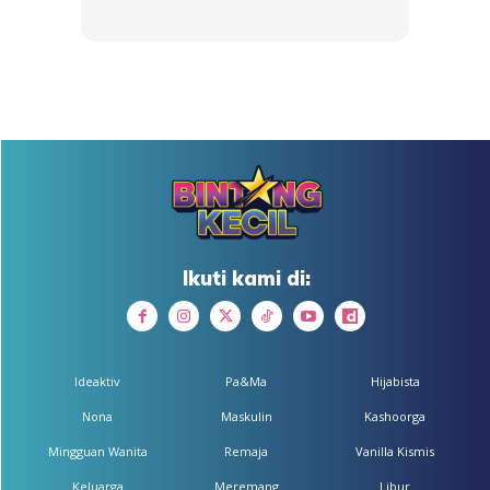
∞
DIGANGGU KAK PONTI WAKTU
NAK NGAJI
Ikuti kami di:
By
Fai
-
3 Apr 2024
Ideaktiv
Pa&Ma
Hijabista
Nona
Maskulin
Kashoorga
Mingguan Wanita
Remaja
Vanilla Kismis
Keluarga
Meremang
Libur