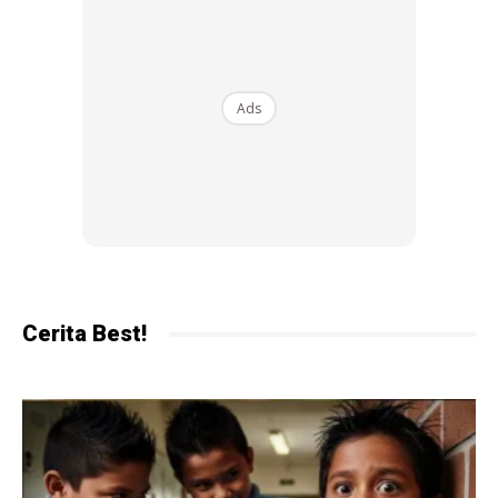
Kisah HANTU LILIN ini menjadi tajuk utama akhbar dan
Ads
memberi impak yang besar terhadap masyarakat
Malaysia. Seluruh Malaysia hangat memperkatakan
mengenai kewujudan makhluk ghaib ini.
Anda mungkin berminat dengan
Cerita Best!
SHOPEE MY
SHOPEE MY