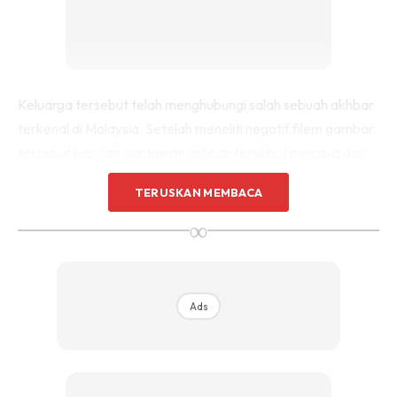
Keluarga tersebut telah menghubungi salah sebuah akhbar
terkenal di Malaysia. Setelah meneliti negatif filem gambar
tersebut barulah wartawan akhbar tersebut percaya dan
menerbitkan cerita itu.
TERUSKAN MEMBACA
∞
Ads
Ads