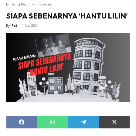
Bintang Kecil
»
Hiburan
SIAPA SEBENARNYA ‘HANTU LILIN’
By
Fai
-
1 Apr 2024
Share
Share
Share
Share
on
on
on
on
Facebook
WhatsApp
Telegram
X