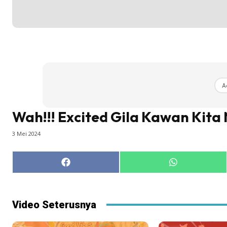
A
Wah!!! Excited Gila Kawan Kita
3 Mei 2024
Share
Share
on
on
Facebook
WhatsApp
Video Seterusnya