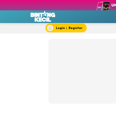
BK 
BK 
BK 
Login
|
Register
BK S
BK 
BK T
BK 
Chef
Dok
Hik
#IY
Jom 
Kela
Dewi Cil