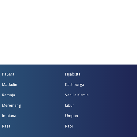
Pa&Ma
Hijabista
Maskulin
Kashoorga
Remaja
Vanilla Kismis
Meremang
Libur
Impiana
Umpan
Rasa
Rapi