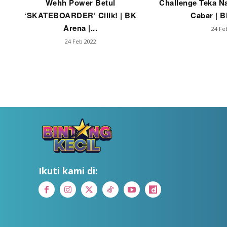
Wehh Power Betul
Challenge Teka N
‘SKATEBOARDER’ Cilik! | BK
Cabar | B
Arena |...
24 Fe
24 Feb 2022
Ikuti kami di: