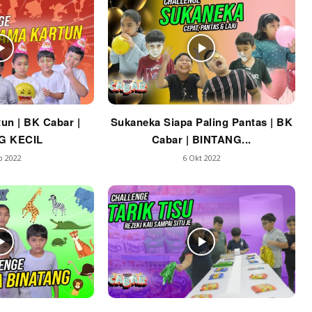
un | BK Cabar |
Sukaneka Siapa Paling Pantas | BK
G KECIL
Cabar | BINTANG...
b 2022
6 Okt 2022