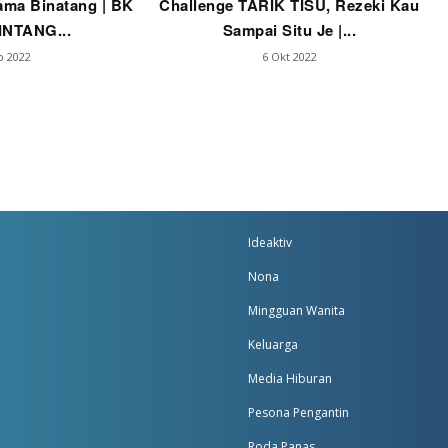
ama Binatang | BK
Challenge TARIK TISU, Rezeki Kau
INTANG...
Sampai Situ Je |...
b 2022
6 Okt 2022
Ideaktiv
Nona
Mingguan Wanita
Keluarga
Media Hiburan
Pesona Pengantin
Roda Panas