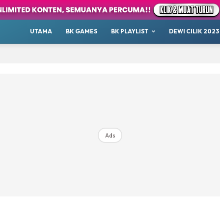
Hangout
Podcast
UTAMA
BK GAMES
BK PLAYLIST
DEWI CILIK 2023
Raudhah
ana Sini
Top 10
our
Whatsup
 Cilik
tor BK
Ads
ayat 1001 Malam
AKANSAJA
Chillax
s BK
ik 2023