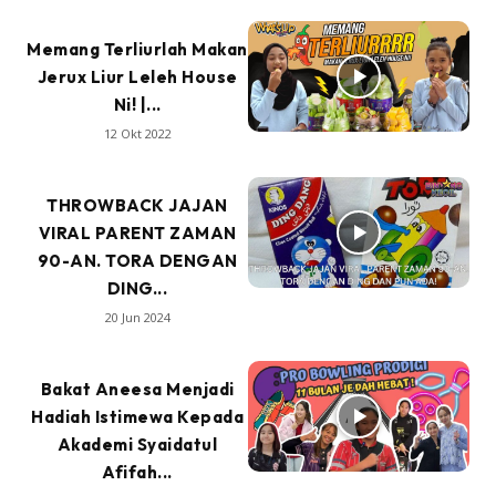
Memang Terliurlah Makan
Jerux Liur Leleh House
Ni! |...
12 Okt 2022
THROWBACK JAJAN
VIRAL PARENT ZAMAN
90-AN. TORA DENGAN
DING...
20 Jun 2024
Bakat Aneesa Menjadi
Hadiah Istimewa Kepada
Akademi Syaidatul
Afifah...