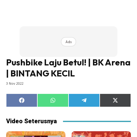
Ads
Pushbike Laju Betul! | BK Arena
| BINTANG KECIL
3 Nov 2022
Share
Share
Share
Share
on
on
on
on
Facebook
WhatsApp
Telegram
X
(Twitter)
Video Seterusnya