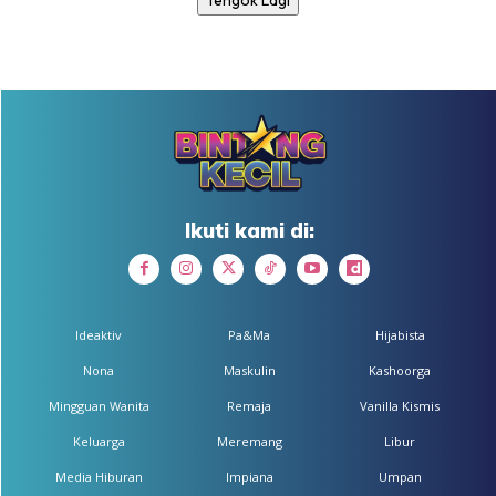
Tengok Lagi
Ikuti kami di:
Ideaktiv
Pa&Ma
Hijabista
Nona
Maskulin
Kashoorga
Mingguan Wanita
Remaja
Vanilla Kismis
Keluarga
Meremang
Libur
Media Hiburan
Impiana
Umpan