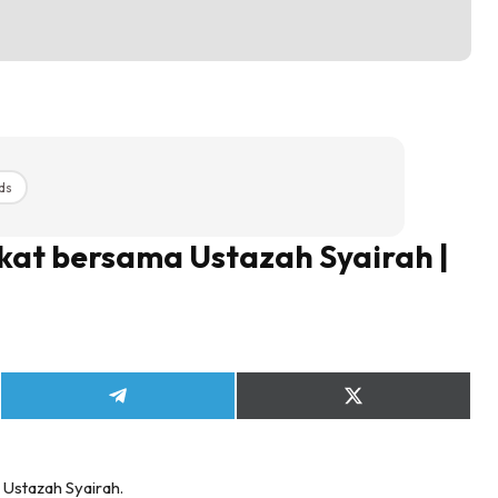
ds
at bersama Ustazah Syairah |
Share
Share
on
on
Telegram
X
(Twitter)
 Ustazah Syairah.