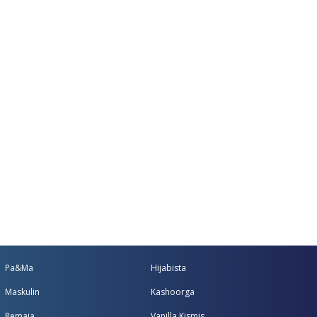
Pa&Ma
Hijabista
Maskulin
Kashoorga
Remaja
Vanilla Kismis