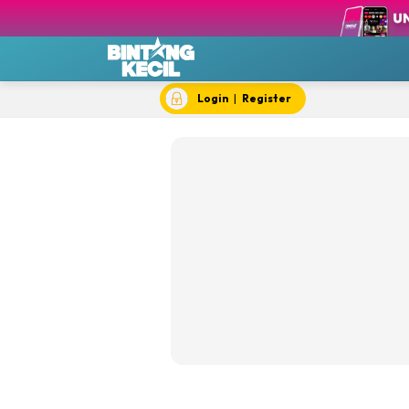
BK e
BK F
BK 
Login
|
Register
BK 
BK 
BK S
BK 
BK T
BK 
Chef
Dok
Hik
#IY
Jom 
Kela