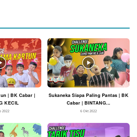
un | BK Cabar |
Sukaneka Siapa Paling Pantas | BK
G KECIL
Cabar | BINTANG...
b 2022
6 Okt 2022