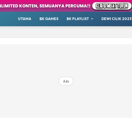
Sports
antastik
UTAMA
BK GAMES
BK PLAYLIST
DEWI CILIK 2023
Hangout
Podcast
Raudhah
ana Sini
Top 10
our
Whatsup
Ads
 Cilik
tor BK
ayat 1001 Malam
AKANSAJA
Chillax
s BK