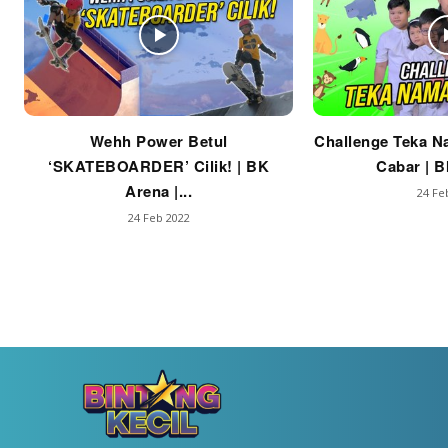
Wehh Power Betul
Challenge Teka N
‘SKATEBOARDER’ Cilik! | BK
Cabar | B
Arena |...
24 Fe
24 Feb 2022