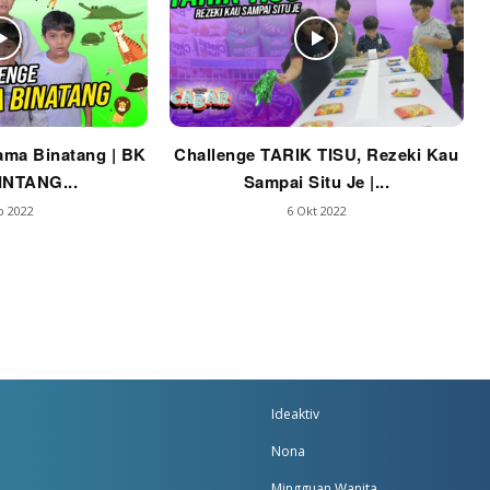
ama Binatang | BK
Challenge TARIK TISU, Rezeki Kau
INTANG...
Sampai Situ Je |...
b 2022
6 Okt 2022
Ideaktiv
Nona
Mingguan Wanita