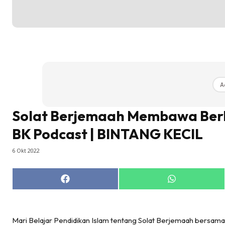
A
Solat Berjemaah Membawa Berk
BK Podcast | BINTANG KECIL
6 Okt 2022
Share
Share
on
on
Facebook
WhatsApp
Mari Belajar Pendidikan Islam tentang Solat Berjemaah bersama