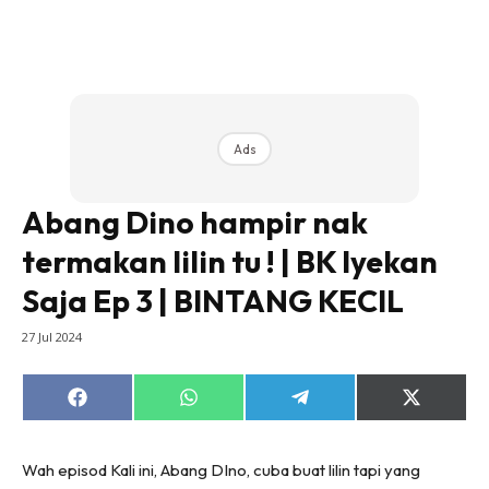
Ads
Abang Dino hampir nak
termakan lilin tu ! | BK Iyekan
Saja Ep 3 | BINTANG KECIL
27 Jul 2024
Share
Share
Share
Share
on
on
on
on
Facebook
WhatsApp
Telegram
X
(Twitter)
Wah episod Kali ini, Abang DIno, cuba buat lilin tapi yang