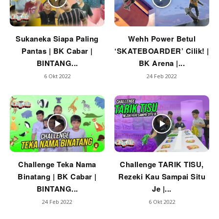
Sukaneka Siapa Paling
Wehh Power Betul
Pantas | BK Cabar |
‘SKATEBOARDER’ Cilik! |
BINTANG...
BK Arena |...
6 Okt 2022
24 Feb 2022
Challenge Teka Nama
Challenge TARIK TISU,
Binatang | BK Cabar |
Rezeki Kau Sampai Situ
BINTANG...
Je |...
24 Feb 2022
6 Okt 2022