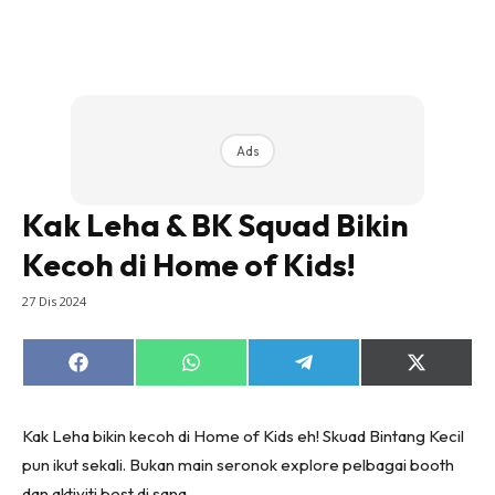
Ads
Kak Leha & BK Squad Bikin
Kecoh di Home of Kids!
27 Dis 2024
Share
Share
Share
Share
on
on
on
on
Facebook
WhatsApp
Telegram
X
(Twitter)
Kak Leha bikin kecoh di Home of Kids eh! Skuad Bintang Kecil
pun ikut sekali. Bukan main seronok explore pelbagai booth
dan aktiviti best di sana.