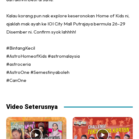
Kalau korang pun nak explore keseronokan Home of Kids ni,
ajaklah mak ayah ke IOI City Mall Putrajaya bermula 26-29
Disember ni. Confirm syok lahhhh!
#BintangKecil
#AstroHomeofKids #astromalaysia
#astroceria
#AstroOne #Semestinyaboleh
#CanOne
Video Seterusnya