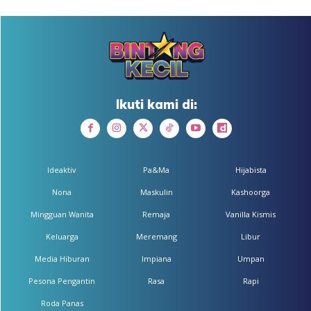
Ikuti kami di:
Ideaktiv
Pa&Ma
Hijabista
Nona
Maskulin
Kashoorga
Mingguan Wanita
Remaja
Vanilla Kismis
Keluarga
Meremang
Libur
Media Hiburan
Impiana
Umpan
Pesona Pengantin
Rasa
Rapi
Roda Panas