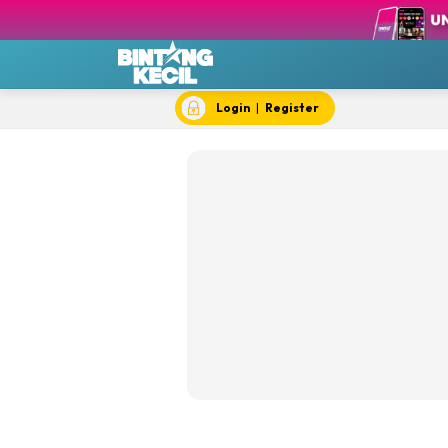
BK D
BK e
BK F
Login
|
Register
BK 
BK 
BK 
BK S
BK 
BK T
BK 
Chef
Dok
Hik
#IY
Jom 