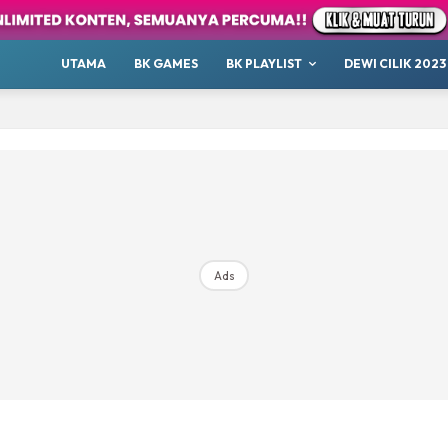
’Explorer
Sports
UTAMA
BK GAMES
BK PLAYLIST
DEWI CILIK 2023
antastik
Hangout
Podcast
Raudhah
ana Sini
Top 10
our
Ads
Whatsup
 Cilik
tor BK
ayat 1001 Malam
AKANSAJA
Chillax