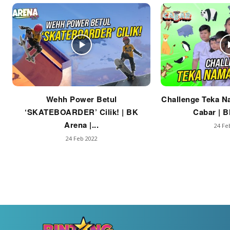
Wehh Power Betul
Challenge Teka N
‘SKATEBOARDER’ Cilik! | BK
Cabar | B
Arena |...
24 Fe
24 Feb 2022