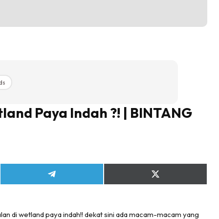
ds
land Paya Indah ?! | BINTANG
Share
Share
on
on
Telegram
X
(Twitter)
-jalan di wetland paya indah!! dekat sini ada macam-macam yang