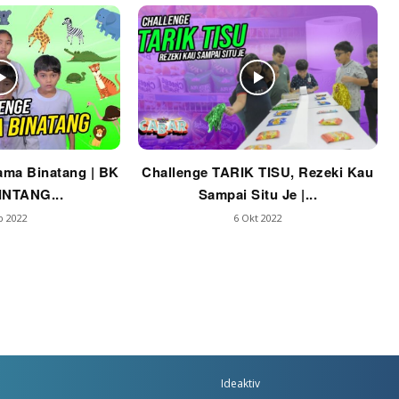
ama Binatang | BK
Challenge TARIK TISU, Rezeki Kau
INTANG...
Sampai Situ Je |...
b 2022
6 Okt 2022
Ideaktiv