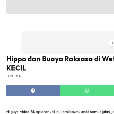
A
Hippo dan Buaya Raksasa di Wet
KECIL
17 Okt 2024
Share
Share
on
on
Facebook
WhatsApp
Hi guys, video BK xplorer kali ini, kami bawak anda semua jalan