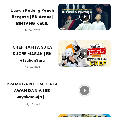
Lawan Pedang Penuh
Bergaya | BK Arena|
BINTANG KECIL
14 Okt 2022
‍CHEF HAFIYA SUKA
SUCRE MASAK | BK
#IyakanSaja
1 Ogo 2023
PRAMUGARI COMEL ALA
AWAN DANIA | BK
#IyakanSaja |...
23 Jun 2023