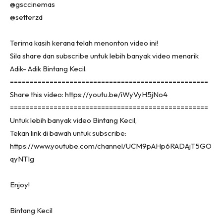
@gsccinemas
@setterzd
Terima kasih kerana telah menonton video ini!
Sila share dan subscribe untuk lebih banyak video menarik
Adik- Adik Bintang Kecil.
==================================================
Share this video: https://youtu.be/iWyVyH5jNo4
==================================================
Untuk lebih banyak video Bintang Kecil,
Tekan link di bawah untuk subscribe:
https://www.youtube.com/channel/UCM9pAHp6RADAjT5GO
qyNTIg
Enjoy!
Bintang Kecil