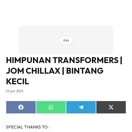
Ads
HIMPUNAN TRANSFORMERS |
JOM CHILLAX | BINTANG
KECIL
23 Jun 2023
Share
Share
Share
Share
on
on
on
on
Facebook
WhatsApp
Telegram
X
(Twitter)
SPECIAL THANKS TO :