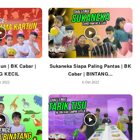
un | BK Cabar |
Sukaneka Siapa Paling Pantas | BK
G KECIL
Cabar | BINTANG...
b 2022
6 Okt 2022