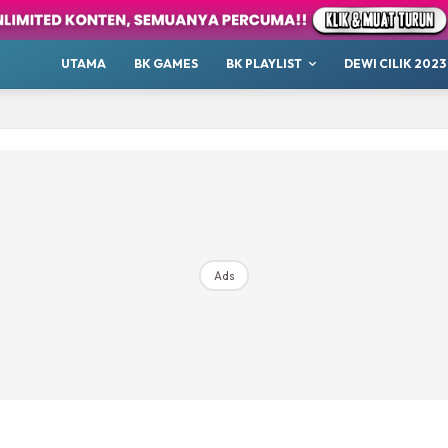
antastik
Hangout
UTAMA
BK GAMES
BK PLAYLIST
DEWI CILIK 2023
Podcast
Raudhah
ana Sini
Top 10
our
Whatsup
 Cilik
Ads
tor BK
ayat 1001 Malam
AKANSAJA
Chillax
s BK
ik 2023