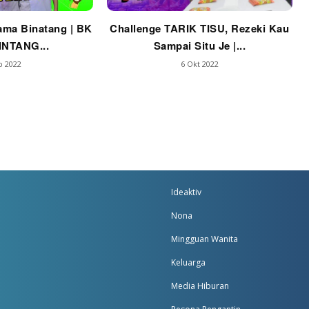
ama Binatang | BK
Challenge TARIK TISU, Rezeki Kau
INTANG...
Sampai Situ Je |...
b 2022
6 Okt 2022
Ideaktiv
Nona
Mingguan Wanita
Keluarga
Media Hiburan