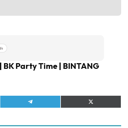
ds
 | BK Party Time | BINTANG
Share
Share
on
on
Telegram
X
(Twitter)