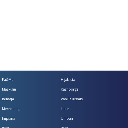
Pa&Ma
Hijabista
Maskulin
Kashoorga
Remaja
Vanilla Kismis
Meremang
Libur
Impiana
Umpan