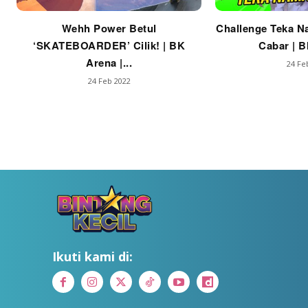
Wehh Power Betul
Challenge Teka N
‘SKATEBOARDER’ Cilik! | BK
Cabar | B
Arena |...
24 Fe
24 Feb 2022
Ikuti kami di: