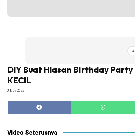
A
DIY Buat Hiasan Birthday Party
KECIL
3 Nov 2022
Share
Share
on
on
Facebook
WhatsApp
Video Seterusnya