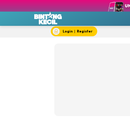
BK F
BK 
BK 
BK 
Login
|
Register
BK S
BK 
BK T
BK 
Chef
Dok
Hik
#IY
Jom 
Kela
Dewi Cil