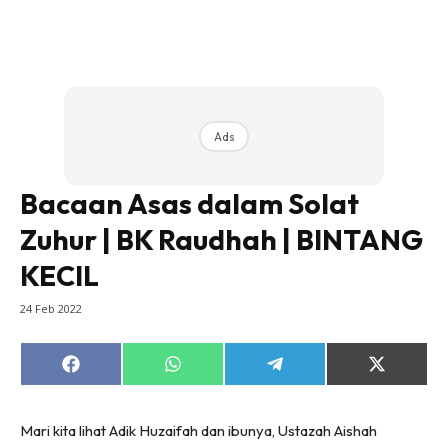
Ads
Bacaan Asas dalam Solat
Zuhur | BK Raudhah | BINTANG
KECIL
24 Feb 2022
Share
Share
Share
Share
on
on
on
on
Facebook
WhatsApp
Telegram
X
(Twitter)
Mari kita lihat Adik Huzaifah dan ibunya, Ustazah Aishah