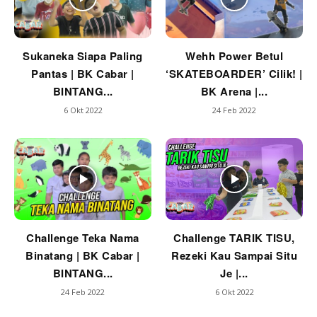
Sukaneka Siapa Paling
Wehh Power Betul
Pantas | BK Cabar |
‘SKATEBOARDER’ Cilik! |
BINTANG...
BK Arena |...
6 Okt 2022
24 Feb 2022
Challenge Teka Nama
Challenge TARIK TISU,
Binatang | BK Cabar |
Rezeki Kau Sampai Situ
BINTANG...
Je |...
24 Feb 2022
6 Okt 2022