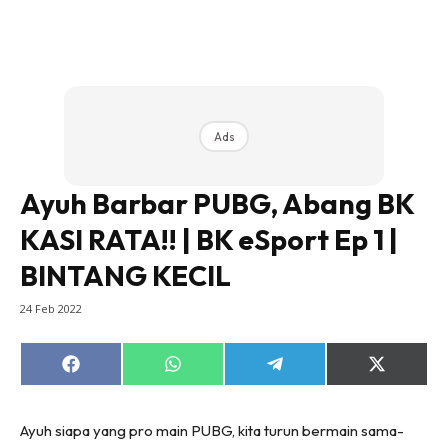
Ads
Ayuh Barbar PUBG, Abang BK
KASI RATA!! | BK eSport Ep 1 |
BINTANG KECIL
24 Feb 2022
Share
Share
Share
Share
on
on
on
on
Facebook
WhatsApp
Telegram
X
(Twitter)
Ayuh siapa yang pro main PUBG, kita turun bermain sama-