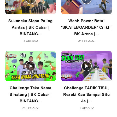
Sukaneka Siapa Paling
Wehh Power Betul
Pantas | BK Cabar |
‘SKATEBOARDER’ Cilik! |
BINTANG...
BK Arena |...
6 Okt 2022
24 Feb 2022
Challenge Teka Nama
Challenge TARIK TISU,
Binatang | BK Cabar |
Rezeki Kau Sampai Situ
BINTANG...
Je |...
24 Feb 2022
6 Okt 2022