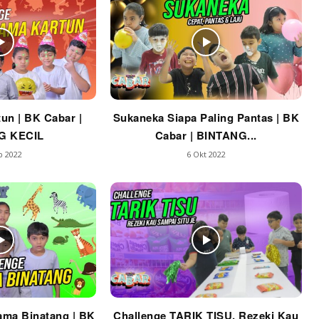
un | BK Cabar |
Sukaneka Siapa Paling Pantas | BK
G KECIL
Cabar | BINTANG...
b 2022
6 Okt 2022
ama Binatang | BK
Challenge TARIK TISU, Rezeki Kau