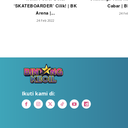
‘SKATEBOARDER’ Cilik! | BK
Cabar | B
Arena |...
24 Fe
24 Feb 2022
Ikuti kami di: