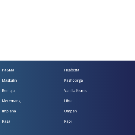
Pa&Ma
Hijabista
Maskulin
Kashoorga
Remaja
Vanilla Kismis
Meremang
Libur
Impiana
Umpan
Rasa
Rapi