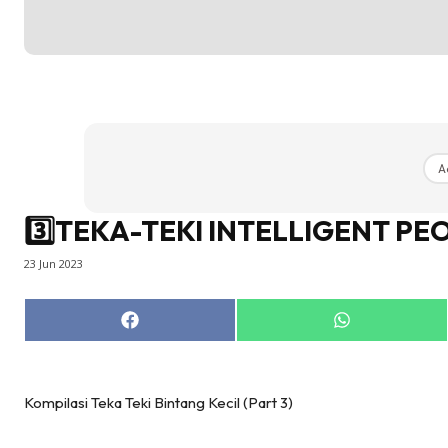
A
3️⃣TEKA-TEKI INTELLIGENT PEO
23 Jun 2023
Share
Share
on
on
Facebook
WhatsApp
Kompilasi Teka Teki Bintang Kecil (Part 3)