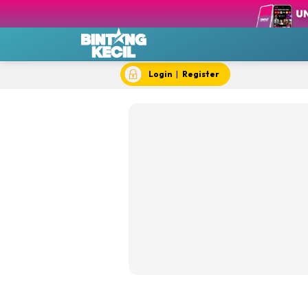
BK Game
BK Playli
BK 
Login
|
Register
BK 
BK D
BK e
BK F
BK 
BK 
BK 
BK S
BK 
BK T
BK 