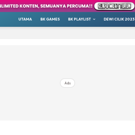
s
st
UTAMA
BK GAMES
BK PLAYLIST
DEWI CILIK 2023
Arena
Cabar
’Explorer
Sports
antastik
Hangout
Podcast
Ads
Raudhah
ana Sini
Top 10
our
Whatsup