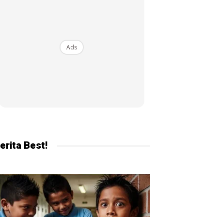
ekarang!
Ads
erita Best!