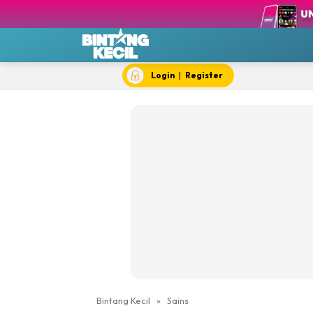
BK T
BK 
Chef
Dok
Login
|
Register
Hik
#IY
Jom 
Kela
Dewi Cil
Bintang Kecil
»
Sains