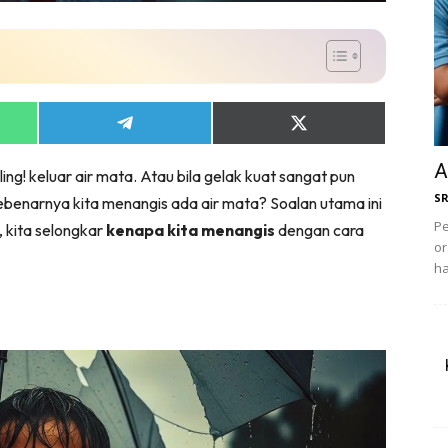
Share
Share
on
on
App
Telegram
X
A
ing! keluar air mata. Atau bila gelak kuat sangat pun
(Twitter)
S
sebenarnya kita menangis ada air mata? Soalan utama ini
Pe
i, kita selongkar
kenapa kita menangis
dengan cara
or
ha