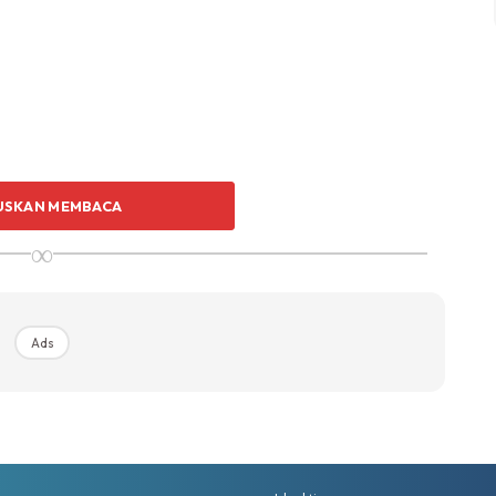
USKAN MEMBACA
 berair macam nak menangis. Kelenjar air mata ni
∞
selesa, terus dia keluarkan air mata refleks untuk
Ads
Ads