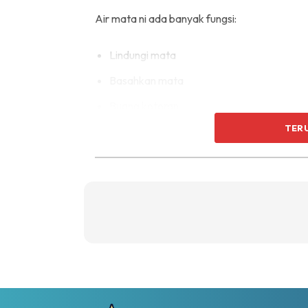
Air mata ni ada banyak fungsi:
Lindungi mata
Basahkan mata
Buang kotoran
TER
Sebab tu kalau habuk masuk, mata kita terus
memang pantas bertindak. Bila mata rasa tak 
bersihkan semuanya.