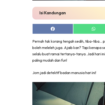
Isi Kandungan
Share
Share
on
on
Facebook
Whats
Pernah tak korang tengah sedih, tiba-tiba… pl
boleh meleleh juga. Ajaib kan? Tapi kenapa 
selalu buat ramai tertanya-tanya. Jadi hari in
paling mudah dan fun!
Jom jadi detektif badan manusia hari ini!