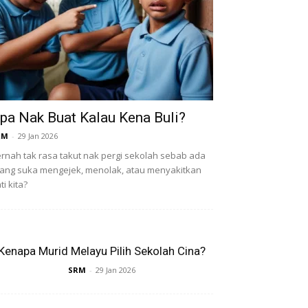
pa Nak Buat Kalau Kena Buli?
RM
-
29 Jan 2026
rnah tak rasa takut nak pergi sekolah sebab ada
ang suka mengejek, menolak, atau menyakitkan
ti kita?
Kenapa Murid Melayu Pilih Sekolah Cina?
SRM
-
29 Jan 2026