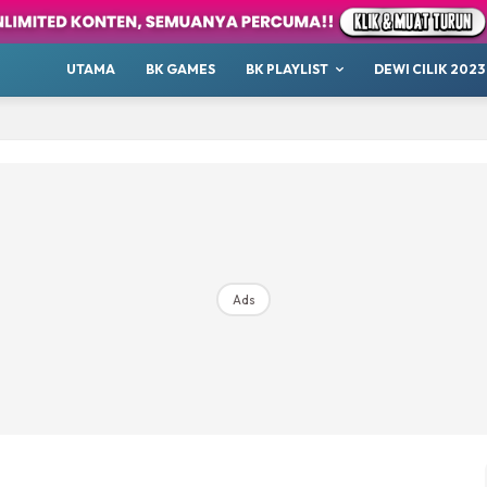
our
Whatsup
UTAMA
BK GAMES
BK PLAYLIST
DEWI CILIK 2023
 Cilik
tor BK
ayat 1001 Malam
AKANSAJA
Chillax
s BK
ik 2023
Ads
Hub Ideaktiv