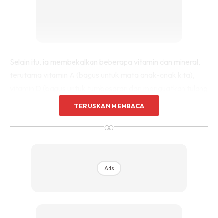
Selain itu, ia membekalkan beberapa vitamin dan mineral,
terutama vitamin A (bagus untuk mata anak-anak kita),
vitamin D (bagus untuk tumbesaran dan menguatkan tulang
anak-anak kita), choline (bagus untuk meNingkatkan
TERUSKAN MEMBACA
kecerdikan minda anak-anak kita dan menguatkan otot-
∞
otot jantung), dan selenium (bagus untuk kelenjar tiroid
berfungsi dengan baik).
Jika anak-anak kita tiada masalah alahan, telur adalah
Ads
sarapan yang baik. Boleh diberikan bersama roti, nasi, atau
mee.