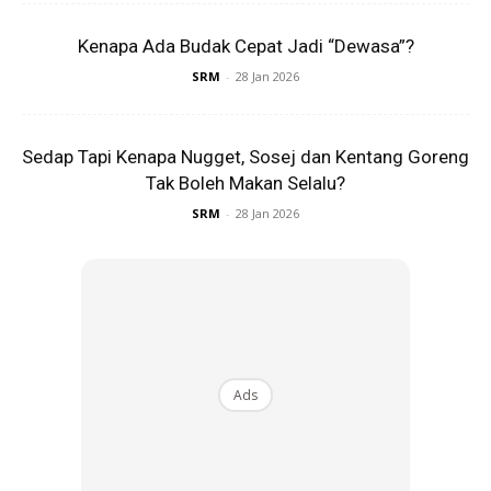
Kenapa Ada Budak Cepat Jadi “Dewasa”?
SRM
-
28 Jan 2026
Sedap Tapi Kenapa Nugget, Sosej dan Kentang Goreng
Ads
Tak Boleh Makan Selalu?
SRM
-
28 Jan 2026
Nutrien seperti
lutein
dan
zeaxanthin
melindungi mata
anak daripada sinaran UV dan mengekalkan penglihatan
Ads
yang baik.
Niacin
menyokong sistem saraf agar berfungsi
dengan normal dan membantu tubuh melepaskan tenaga.
Lemak Omega-3
pula membantu memperbaiki tahap
kolesterol dalam darah.