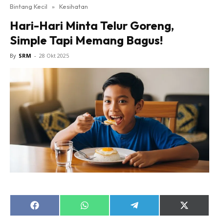
Bintang Kecil
»
Kesihatan
Hari-Hari Minta Telur Goreng,
Simple Tapi Memang Bagus!
By
SRM
-
28 Okt 2025
Share
Share
Share
Share
on
on
on
on