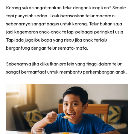
Facebook
WhatsApp
Telegram
X
Korang suka sangat makan telur dengan kicap kan? Simple
(Twitter)
tapi punyalah sedap. Lauk berasaskan telur macam ni
sebenarnya sangat bagus untuk korang. Telur bukan saja
jadi kegemaran anak-anak tetapi pelbagai peringkat usia.
Tapi ada juga ibu bapa yang risau jika anak terlalu
bergantung dengan telur semata-mata.
Sebenarnya jika diikutkan protein yang tinggi dalam telur
sangat bermanfaat untuk membantu perkembangan anak.