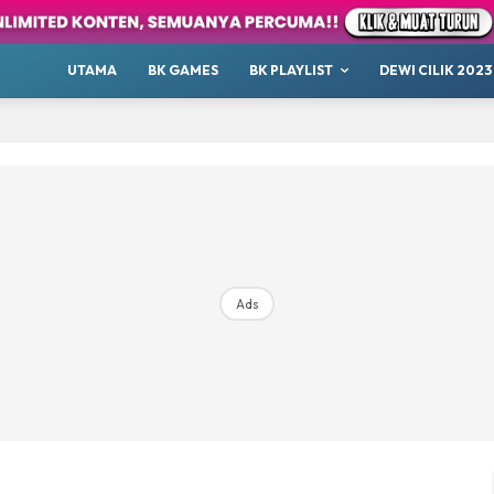
our
Whatsup
UTAMA
BK GAMES
BK PLAYLIST
DEWI CILIK 2023
 Cilik
tor BK
ayat 1001 Malam
AKANSAJA
Chillax
s BK
ik 2023
Ads
Hub Ideaktiv