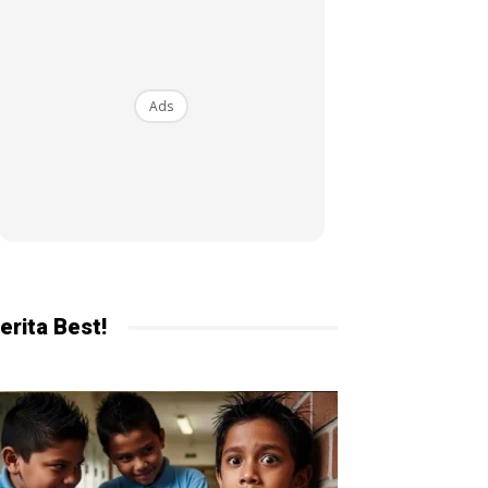
ekarang!
Ads
erita Best!