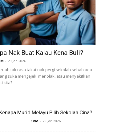
pa Nak Buat Kalau Kena Buli?
RM
-
29 Jan 2026
rnah tak rasa takut nak pergi sekolah sebab ada
ang suka mengejek, menolak, atau menyakitkan
ti kita?
Kenapa Murid Melayu Pilih Sekolah Cina?
SRM
-
29 Jan 2026