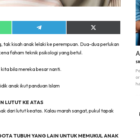
Share
Share
on
on
App
Telegram
X
 tak kisah anak lelaki ke perempuan. Dua-dua perlukan
(Twitter)
na faham teknik psikologi yang betul.
A
S
 kita bila mereka besar nanti.
Pe
or
ha
didik anak ikut panduan Islam
N LUTUT KE ATAS
ak dari lutut keatas. Kalau marah sangat, pukul tapak
OTA TUBUH YANG LAIN UNTUK MEMUKUL ANAK