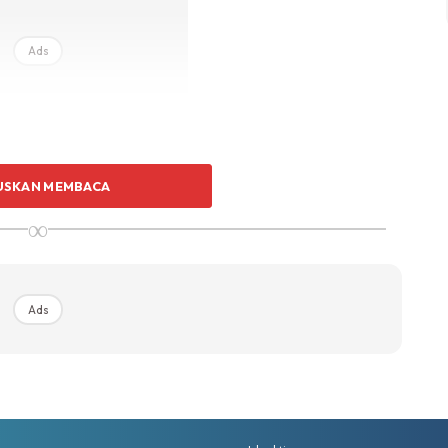
Ads
USKAN MEMBACA
ikan solat dan bersabarlahkamu diatas kesukaran-
∞
ha : 132 )
 dirimu dan keluargamudari api neraka..” ( At-Tahrim :
Ads
aklah para wali ( ibu bapaatau penjaga )
ah solat dan menerangkan kepada mereka hukum-
bagaimana wajib atas wali memberi pendidikan
a, mengumpat dan sebagainya.