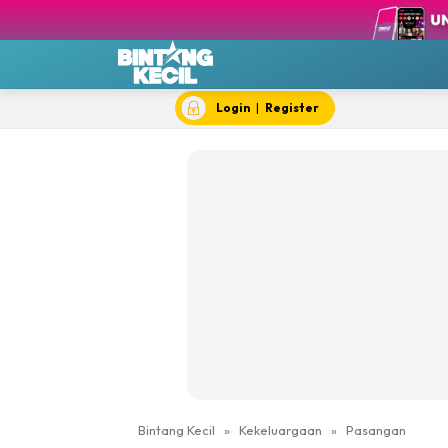
BK T
BK 
Chef
Dok
Login
|
Register
Hik
#IY
Jom 
Kela
Dewi Cil
Bintang Kecil
»
Kekeluargaan
»
Pasangan