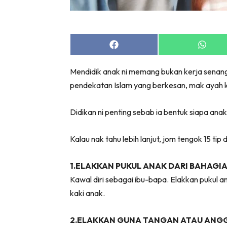
Share
Share
on
on
Facebook
Whats
Mendidik anak ni memang bukan kerja senang,
pendekatan Islam yang berkesan, mak ayah ke
Didikan ni penting sebab ia bentuk siapa anak
Kalau nak tahu lebih lanjut, jom tengok 15 tip 
1.ELAKKAN PUKUL ANAK DARI BAHAGIA
Kawal diri sebagai ibu-bapa. Elakkan pukul an
kaki anak.
2.ELAKKAN GUNA TANGAN ATAU ANGG