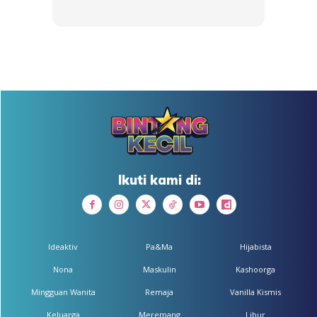
melaksanakan arahan yang diberikan.
Ikuti kami di:
Ideaktiv
Pa&Ma
Hijabista
Nona
Maskulin
Kashoorga
Mingguan Wanita
Remaja
Vanilla Kismis
Ads
Keluarga
Meremang
Libur