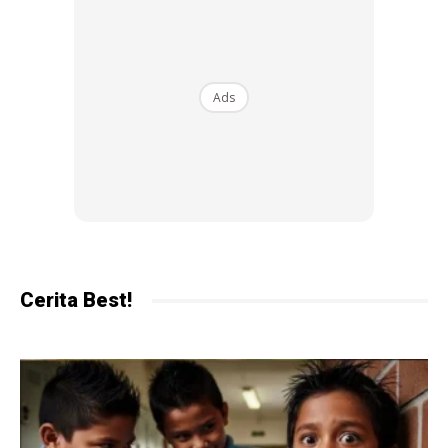
Ads
Cerita Best!
1. Memperbaiki pemprosesan saraf dan deria dalam
otak
Menunggang kuda dapat memberi manfaat kepada kanak-
kanak yang mengalami gangguan pemprosesan deria
seperti autisme dan Gangguan Perhatian Defisit Hiperaktif
Gangguan (ADHD).