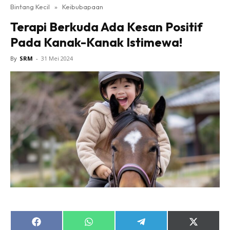
Bintang Kecil
»
Keibubapaan
Terapi Berkuda Ada Kesan Positif
Pada Kanak-Kanak Istimewa!
By
SRM
-
31 Mei 2024
Share
Share
Share
Share