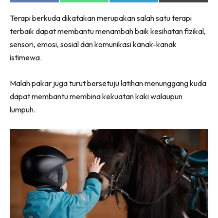
on
on
on
on
Facebook
WhatsApp
Telegram
X
Terapi berkuda dikatakan merupakan salah satu terapi
(Twitter)
terbaik dapat membantu menambah baik kesihatan fizikal,
sensori, emosi, sosial dan komunikasi kanak-kanak
istimewa.
Malah pakar juga turut bersetuju latihan menunggang kuda
dapat membantu membina kekuatan kaki walaupun
lumpuh.