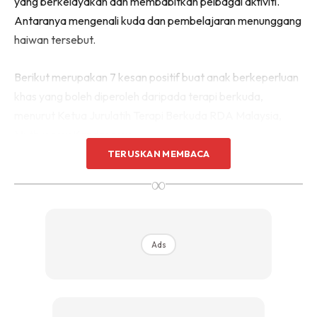
yang berkelayakan dan membabitkan pelbagai aktiviti.
Antaranya mengenali kuda dan pembelajaran menunggang
haiwan tersebut.
Berikut merupakan 7 kesan positif buat anak berkeperluan
khas yang boleh diperoleh daripada terapi berkuda,
menurut Ketua Jurulatih Terapi Berkuda RDA Malaysia,
Muthusamy Kandasamy.
TERUSKAN MEMBACA
∞
Ads
Ads