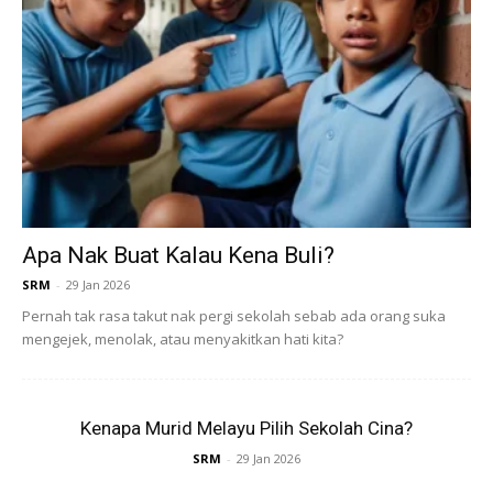
Aktiviti ini terbukti mampu membantu memperbaiki
pemprosesan saraf dan deria dalam otak.
2. Perkembangan kognitif dan bahasa
Selain itu, terapi menunggang kuda juga didapati memberi
manfaat kepada perkembangan kognitif dan bahasa
kanak-kanak berkeperluan khas seperti autisme serta
Apa Nak Buat Kalau Kena Buli?
masalah intelek.
SRM
-
29 Jan 2026
Pernah tak rasa takut nak pergi sekolah sebab ada orang suka
mengejek, menolak, atau menyakitkan hati kita?
Kenapa Murid Melayu Pilih Sekolah Cina?
Ads
SRM
-
29 Jan 2026