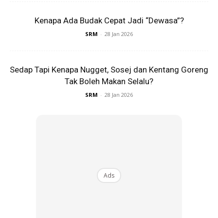
Kenapa Ada Budak Cepat Jadi “Dewasa”?
SRM
-
28 Jan 2026
Sedap Tapi Kenapa Nugget, Sosej dan Kentang Goreng
Menurut Ketua Polis Johor, Datuk Ab Rahaman Arsad,
Tak Boleh Makan Selalu?
suspek bertindak di luar kawalan selepas kehilangan hampir
SRM
-
28 Jan 2026
sejuta mata permainan apabila telefon bimbitnya rosak.
Kes ini sekali lagi mencetuskan persoalan sejauh mana
permainan digital mampu mempengaruhi emosi dan tingkah
laku kanak-kanak.
Ads