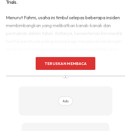
Trials.
Menurut Fahmi, usaha ini timbul selepas beberapa insiden
membimbangkan yang melibatkan kanak-kanak dan
permainan dalam talian. Katanya, kementerian kini menilai
bentuk peraturan paling sesuai bagi mengawal kandungan
serta akses kepada permainan yang mengandungi unsur
ganas, jenayah dan perjudian.
TERUSKAN MEMBACA
∞
Ads
Ads