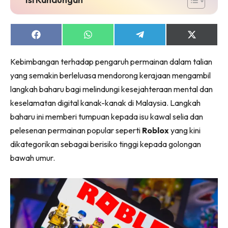
Share
Share
Share
Share
on
on
on
on
Facebook
WhatsApp
Telegram
X
Kebimbangan terhadap pengaruh permainan dalam talian
(Twitter)
yang semakin berleluasa mendorong kerajaan mengambil
langkah baharu bagi melindungi kesejahteraan mental dan
keselamatan digital kanak-kanak di Malaysia. Langkah
baharu ini memberi tumpuan kepada isu kawal selia dan
pelesenan permainan popular seperti
Roblox
yang kini
dikategorikan sebagai berisiko tinggi kepada golongan
bawah umur.