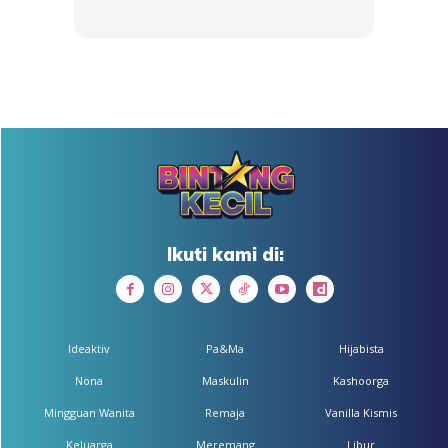
Ikuti kami di:
Anda mungkin berminat dengan
Ideaktiv
Pa&Ma
Hijabista
Nona
Maskulin
Kashoorga
Mingguan Wanita
Remaja
Vanilla Kismis
Keluarga
Meremang
Libur