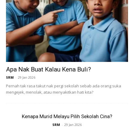
Tragedi Roblox Kejutkan Negara
Perbincangan mengenai pelesenan
Roblox
semakin
hangat selepas insiden tragis di Kampung Parit Nipah Laut,
Batu Pahat, Johor, di mana seorang kanak-kanak lelaki
berusia enam tahun cedera parah selepas ditikam
Apa Nak Buat Kalau Kena Buli?
abangnya yang berusia sembilan tahun akibat
SRM
-
29 Jan 2026
pertengkaran berkaitan permainan Roblox.
Pernah tak rasa takut nak pergi sekolah sebab ada orang suka
mengejek, menolak, atau menyakitkan hati kita?
Kenapa Murid Melayu Pilih Sekolah Cina?
SRM
-
29 Jan 2026
Ads