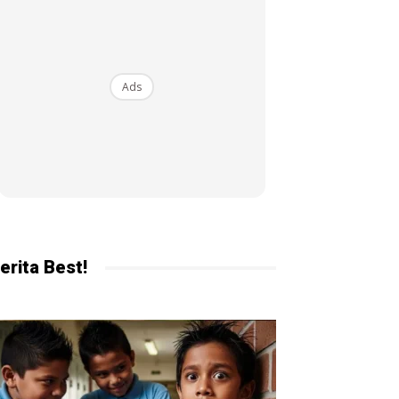
ekarang!
Ads
erita Best!