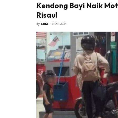
Kendong Bayi Naik Mot
Bintang 
Risau!
By
SRM
-
3 Okt 2024