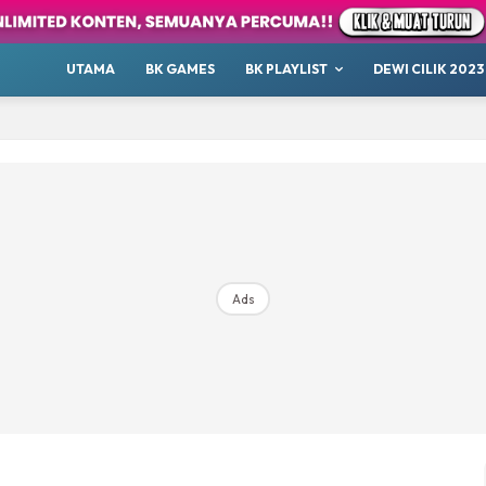
our
Whatsup
UTAMA
BK GAMES
BK PLAYLIST
DEWI CILIK 2023
 Cilik
tor BK
ayat 1001 Malam
AKANSAJA
Chillax
s BK
ik 2023
Ads
Hub Ideaktiv