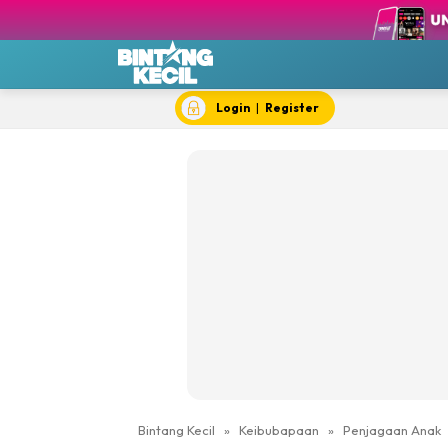
BK T
BK 
Chef
Dok
Login
|
Register
Hik
#IY
Jom 
Kela
Dewi Cil
Bintang Kecil
»
Keibubapaan
»
Penjagaan Anak