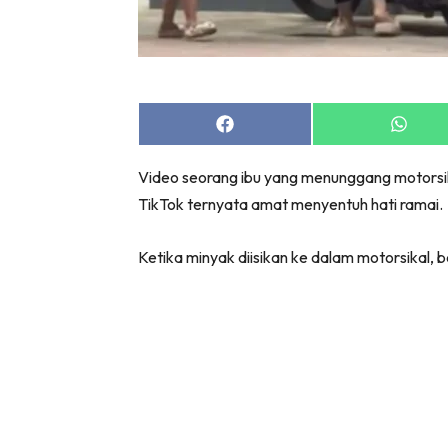
Share
Share
on
on
Facebook
Whats
Video seorang ibu yang menunggang motorsika
TikTok ternyata amat menyentuh hati ramai.
Ketika minyak diisikan ke dalam motorsikal, 