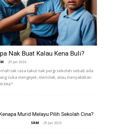
pa Nak Buat Kalau Kena Buli?
RM
-
29 Jan 2026
rnah tak rasa takut nak pergi sekolah sebab ada
ang suka mengejek, menolak, atau menyakitkan
ti kita?
Kenapa Murid Melayu Pilih Sekolah Cina?
SRM
-
29 Jan 2026