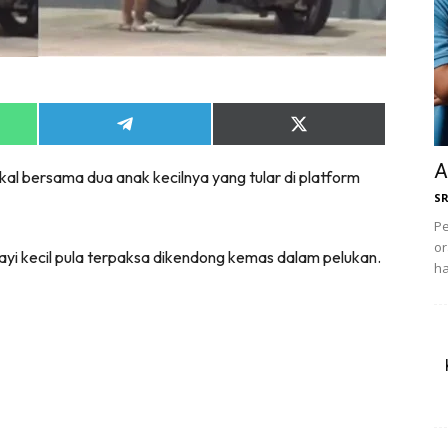
Share
Share
on
on
App
Telegram
X
A
l bersama dua anak kecilnya yang tular di platform
(Twitter)
S
Pe
or
bayi kecil pula terpaksa dikendong kemas dalam pelukan.
ha