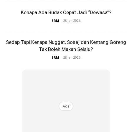
Kenapa Ada Budak Cepat Jadi “Dewasa”?
SRM
-
28 Jan 2026
Kredit foto: Sinar Harian
Sedap Tapi Kenapa Nugget, Sosej dan Kentang Goreng
Perkongsian itu sudah pastinya menerima pelbagai reaksi
Tak Boleh Makan Selalu?
daripada orang ramai malah ada yang sudah bersedia lebih
SRM
-
28 Jan 2026
awal untuk tahun depan.
Anda mungkin berminat dengan
Ads