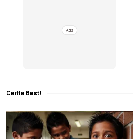
Ads
Ads
“Bulan Januari pula nak kena hadap belanja puasa dan
Syawal yang jatuh pada Mac.
Cerita Best!
“Takkan nak tunggu bulan tu baru nak menabung. Strategi
dan rancangannya? Kena mulakan dari sekarang,”
tambahnya berkongsi.