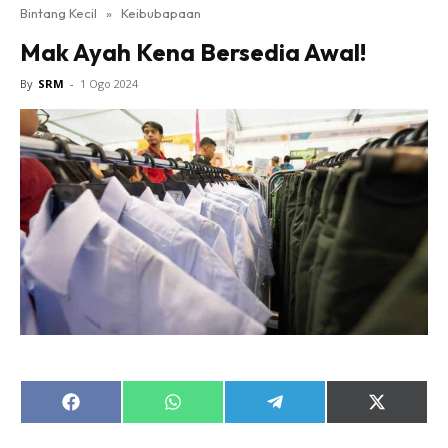
Bintang Kecil
»
Keibubapaan
Mak Ayah Kena Bersedia Awal!
By
SRM
-
1 Ogo 2024
Share
Share
Share
Share
on
on
on
on
Facebook
WhatsApp
Telegram
X