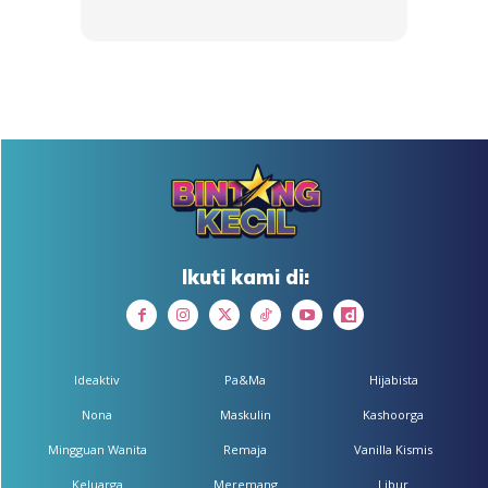
SHOPEE MY
SHOPEE MY
CENDAWAN RANGUP BY
[500g – 1kg] Frozen Halal
HERO CHEF
Dimsum / Dimsum Sejuk
B...
RM14.6
RM24
RM14.6
RM49
Buy Now
Buy Now
1
/
5
❮
❯
Ikuti kami di:
Ibu bapa juga turut disarankan agar bersedia lebih awal
pada penghujung tahun ini malah membuat tabungan
segera untuk perbelanjaan ini.
Ideaktiv
Pa&Ma
Hijabista
Nona
Maskulin
Kashoorga
Mingguan Wanita
Remaja
Vanilla Kismis
Keluarga
Meremang
Libur