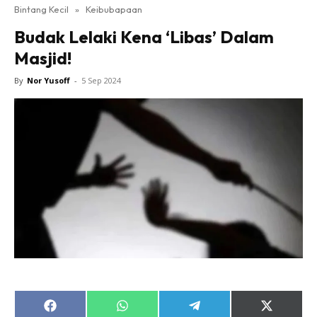
Bintang Kecil
»
Keibubapaan
Budak Lelaki Kena ‘Libas’ Dalam
Masjid!
By
Nor Yusoff
-
5 Sep 2024
Share
Share
Share
Share