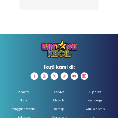
Rupanya sebelum siak tu masuk saf, dia mmg akan rotan
je randomly mana2 budak sebagai amaran supaya budak
lain tak bising sebab dia risau bila dia dah masuk saf nanti
Ikuti kami di:
tiba-tiba ada budak bising atau lari-lari.
Anda mungkin berminat dengan
Ideaktiv
Pa&Ma
Hijabista
Nona
Maskulin
Kashoorga
Mingguan Wanita
Remaja
Vanilla Kismis
Keluarga
Meremang
Libur