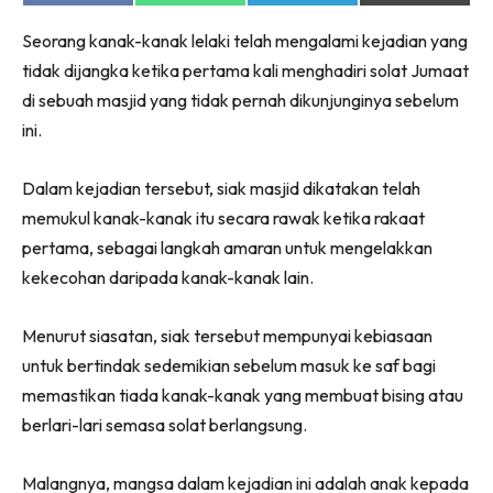
on
on
on
on
Facebook
WhatsApp
Telegram
X
Seorang kanak-kanak lelaki telah mengalami kejadian yang
(Twitter)
tidak dijangka ketika pertama kali menghadiri solat Jumaat
di sebuah masjid yang tidak pernah dikunjunginya sebelum
ini.
Dalam kejadian tersebut, siak masjid dikatakan telah
memukul kanak-kanak itu secara rawak ketika rakaat
pertama, sebagai langkah amaran untuk mengelakkan
kekecohan daripada kanak-kanak lain.
Menurut siasatan, siak tersebut mempunyai kebiasaan
untuk bertindak sedemikian sebelum masuk ke saf bagi
memastikan tiada kanak-kanak yang membuat bising atau
berlari-lari semasa solat berlangsung.
Malangnya, mangsa dalam kejadian ini adalah anak kepada