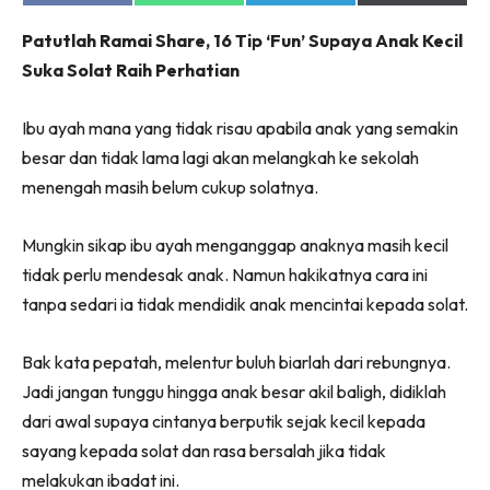
on
on
on
on
Facebook
WhatsApp
Telegram
X
Patutlah Ramai Share, 16 Tip ‘Fun’ Supaya Anak Kecil
(Twitter)
Suka Solat Raih Perhatian
Ibu ayah mana yang tidak risau apabila anak yang semakin
besar dan tidak lama lagi akan melangkah ke sekolah
menengah masih belum cukup solatnya.
Mungkin sikap ibu ayah menganggap anaknya masih kecil
tidak perlu mendesak anak. Namun hakikatnya cara ini
tanpa sedari ia tidak mendidik anak mencintai kepada solat.
Bak kata pepatah, melentur buluh biarlah dari rebungnya.
Jadi jangan tunggu hingga anak besar akil baligh, didiklah
dari awal supaya cintanya berputik sejak kecil kepada
sayang kepada solat dan rasa bersalah jika tidak
melakukan ibadat ini.