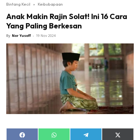
Bintang Kecil
»
Keibubapaan
Anak Makin Rajin Solat! Ini 16 Cara
Yang Paling Berkesan
By
Nor Yusoff
-
19 Nov 2024
Share
Share
Share
Share