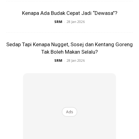
melepasi waktu. Ajarkan yang solat itu wajib. Apabila
Kenapa Ada Budak Cepat Jadi “Dewasa”?
sudah boleh berfikir, ajarkan apa itu solat qada’ dan juga
SRM
-
28 Jan 2026
masbu’.
6. Ayah perlu baca surah kuat-kuat, tertib dan tartil. Biar
Sedap Tapi Kenapa Nugget, Sosej dan Kentang Goreng
dapat didengari anak sepatah-demi sepatah. InsyaAllah
Tak Boleh Makan Selalu?
mereka boleh menghafal surah dengan hanya
SRM
-
28 Jan 2026
mendengar bacaan kita setiap hari.
Ads
Ads