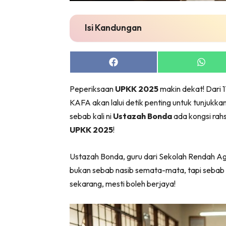
Isi Kandungan
Share
Share
on
on
Facebook
Whats
Peperiksaan
UPKK 2025
makin dekat! Dari 
KAFA akan lalui detik penting untuk tunjukkan
sebab kali ni
Ustazah Bonda
ada kongsi rahs
UPKK 2025
!
Ustazah Bonda, guru dari Sekolah Rendah A
bukan sebab nasib semata-mata, tapi sebab 
sekarang, mesti boleh berjaya!