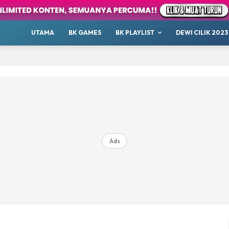
our
Whatsup
UTAMA
BK GAMES
BK PLAYLIST
DEWI CILIK 2023
 Cilik
tor BK
ayat 1001 Malam
AKANSAJA
Chillax
s BK
ik 2023
Ads
Hub Ideaktiv