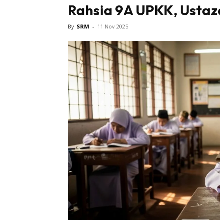
Rahsia 9A UPKK, Ustaza
Bintang 
By
SRM
-
11 Nov 2025