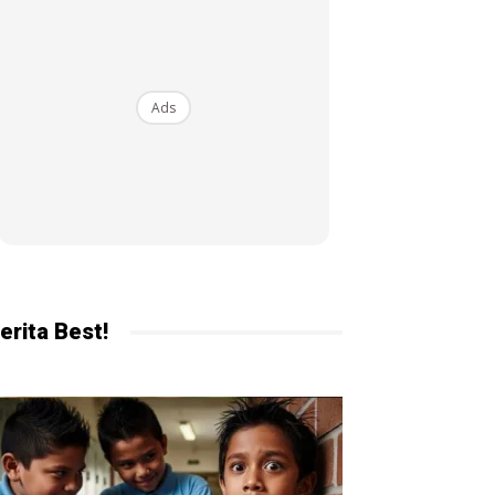
ekarang!
Ads
erita Best!