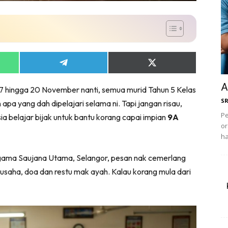
Share
Share
on
on
App
Telegram
X
A
17 hingga 20 November nanti, semua murid Tahun 5 Kelas
(Twitter)
S
 apa yang dah dipelajari selama ni. Tapi jangan risau,
Pe
ia belajar bijak untuk bantu korang capai impian
9A
or
ha
gama Saujana Utama, Selangor, pesan nak cemerlang
usaha, doa dan restu mak ayah. Kalau korang mula dari