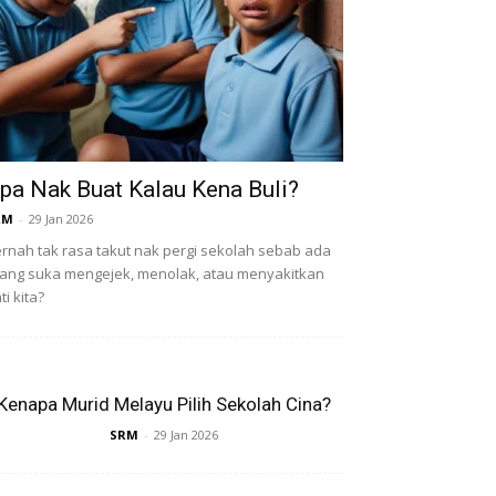
pa Nak Buat Kalau Kena Buli?
RM
-
29 Jan 2026
rnah tak rasa takut nak pergi sekolah sebab ada
ang suka mengejek, menolak, atau menyakitkan
ti kita?
Kenapa Murid Melayu Pilih Sekolah Cina?
SRM
-
29 Jan 2026