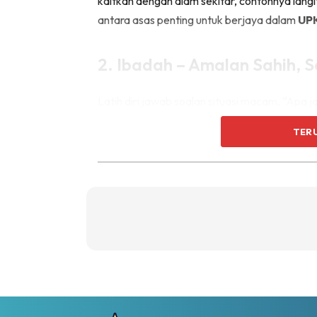
kaitkan dengan alam sekitar, contohnya langi
antara asas penting untuk berjaya dalam
UP
2. Ibadah – Amalan Sahih, 
Latih diri jawab soalan situasi macam, “Apa j
selalu praktis solat betul-betul kat rumah. 
TER
meningkat!
3. Sirah – Sejarah Yang Hidu
Bila belajar kisah Nabi dan tokoh Islam, cub
lagu atau lakonan kecil! Sirah yang dihayati
2025
.