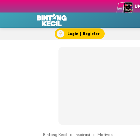
BK T
BK 
Chef
Dok
Login
|
Register
Hik
#IY
Jom 
Kela
Dewi Cil
Bintang Kecil
»
Inspirasi
»
Motivasi