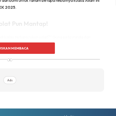
t dan bumi untuk faham betapa hebatnya kuasa Allah! Ini
KK 2025
.
Solat Pun Mantap!
adi kalau terlupa rukun solat?” Guna peta minda dan
Bila ibadah mantap, markah UPKK pun insya-Allah
USKAN MEMBACA
∞
p Dalam Diri!
Ads
a ceritakan semula kepada kawan. Lagi best kalau buat
 akan buat kita lebih semangat menjawab soalan
UPKK