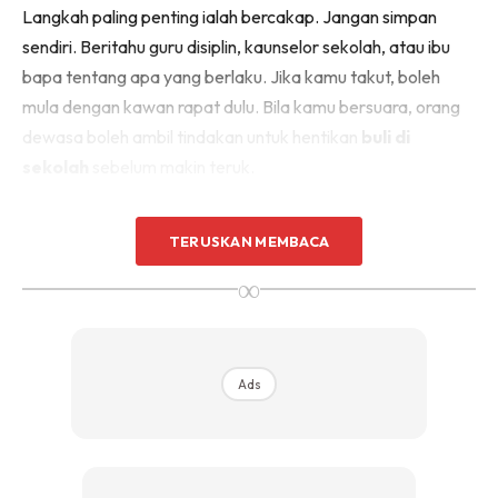
Langkah paling penting ialah bercakap. Jangan simpan
sendiri. Beritahu guru disiplin, kaunselor sekolah, atau ibu
bapa tentang apa yang berlaku. Jika kamu takut, boleh
mula dengan kawan rapat dulu. Bila kamu bersuara, orang
dewasa boleh ambil tindakan untuk hentikan
buli di
sekolah
sebelum makin teruk.
TERUSKAN MEMBACA
∞
Ads
Ads