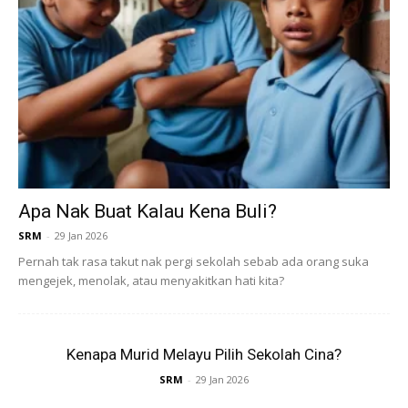
4. Elakkan konfrontasi berseorangan
Jangan cuba lawan atau membalas dendam, terutama jika
pembuli ramai atau agresif. Lebih baik minta bantuan guru
atau rakan bila perlu lalu di tempat yang sama. Kalau boleh,
elakkan kawasan sunyi seperti tangga belakang, tandas
kosong atau padang bila tiada orang. Ini cara bijak untuk
Apa Nak Buat Kalau Kena Buli?
kurangkan risiko
buli di sekolah
berulang.
SRM
-
29 Jan 2026
Pernah tak rasa takut nak pergi sekolah sebab ada orang suka
mengejek, menolak, atau menyakitkan hati kita?
Kenapa Murid Melayu Pilih Sekolah Cina?
Ads
SRM
-
29 Jan 2026