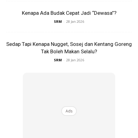
Kenapa Ada Budak Cepat Jadi “Dewasa”?
SRM
-
28 Jan 2026
5. Kuatkan diri dengan sokongan
Sedap Tapi Kenapa Nugget, Sosej dan Kentang Goreng
Tak Boleh Makan Selalu?
positif
SRM
-
28 Jan 2026
Buli boleh buat seseorang hilang keyakinan diri. Cuba bina
semula semangat dengan aktiviti yang kamu minat –
seperti bersukan, melukis, menulis, atau menyertai kelab
sekolah. Kelilingi diri dengan kawan-kawan yang baik dan
positif. Ingat, kamu bukan keseorangan. Ramai yang pernah
lalui pengalaman
buli di sekolah
dan berjaya bangkit
Ads
semula.