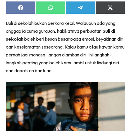
Share
Share
Share
Share
on
on
on
on
Facebook
WhatsApp
Telegram
X
Buli di sekolah bukan perkara kecil. Walaupun ada yang
(Twitter)
anggap ia cuma gurauan, hakikatnya perbuatan
buli di
sekolah
boleh beri kesan besar pada emosi, keyakinan diri,
dan keselamatan seseorang. Kalau kamu atau kawan kamu
pernah jadi mangsa, jangan diamkan diri. Ini langkah-
langkah penting yang boleh kamu ambil untuk lindungi diri
dan dapatkan bantuan.