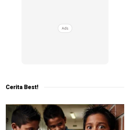
Ads
3. Catat dan simpan bukti
Cerita Best!
Kalau buli berlaku berulang kali, catat masa, tempat dan
siapa yang terlibat. Kalau dibuli secara dalam talian
(cyberbullying), simpan tangkap layar (screenshot) mesej,
komen atau gambar. Semua ini boleh jadi bukti penting bila
kamu laporkan nanti.