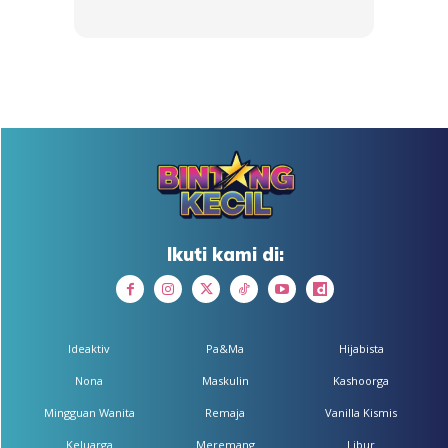
Anda mungkin berminat dengan
Ikuti kami di:
Ideaktiv
Pa&Ma
Hijabista
Nona
Maskulin
Kashoorga
Mingguan Wanita
Remaja
Vanilla Kismis
Keluarga
Meremang
Libur