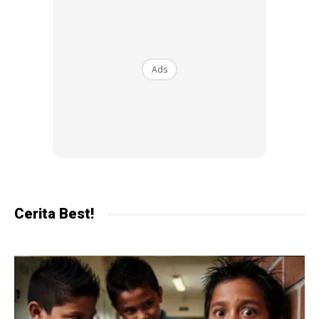
Tanpa sedar, otak sebenarnya tengah belajar jadi lebih
fokus, lebih cepat berfikir dan lebih pandai kawal
pergerakan. Best kan? Main air pun boleh jadi bijak! Sebab
itulah ramai guru renang suka sangat aktiviti berenang untuk
Ads
kanak-kanak kerana ia asah minda sambil bermain.
Air Tenang, Hati Pun Tenang
Sebab itulah ramai budak suka sangat berenang. Bila masuk
air, badan rasa ringan dan kepala rasa tenang. Bila habis
berenang, mood jadi lebih ceria dan kurang stress. Kadang-
Cerita Best!
kadang yang tak pandai sangat pun tetap tersenyum
sebab seronok main air.