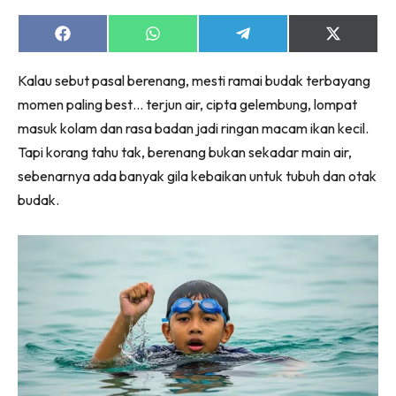
Share
Share
Share
Share
on
on
on
on
Facebook
WhatsApp
Telegram
X
Kalau sebut pasal berenang, mesti ramai budak terbayang
(Twitter)
momen paling best… terjun air, cipta gelembung, lompat
masuk kolam dan rasa badan jadi ringan macam ikan kecil.
Tapi korang tahu tak, berenang bukan sekadar main air,
sebenarnya ada banyak gila kebaikan untuk tubuh dan otak
budak.