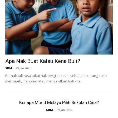
Apa Nak Buat Kalau Kena Buli?
SRM
-
29 Jan 2026
Pernah tak rasa takut nak pergi sekolah sebab ada orang suka
mengejek, menolak, atau menyakitkan hati kita?
Ads
Kenapa Murid Melayu Pilih Sekolah Cina?
SRM
-
29 Jan 2026