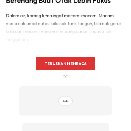
Berenang Buat Otak Lebih Fokus
Dalam air, korang kena ingat macam-macam. Macam
mana nak ambil nafas, bila nak tarik tangan, bila nak gerak
kaki dan macam mana nak imbang badan supaya tak
tenggelam.
TERUSKAN MEMBACA
∞
Ads
Ads